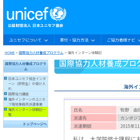
ユニセフについて
寄付・協力方法
ご協力者様ナビ
HOME
>
国際協力人材養成プログラム
> 海外インターン体験記
国際協力人材養成プログラ
ム
日本ユニセフ協会インタ
ーン（研修生）の受け入
海外イ
れ
国際協力講座
海外インターンのユニセ
フ現地事務所派遣事業
氏名
牧野 由
海外インターン体験記一
覧
派遣先
カンボジ
トップページへ
派遣期間
2015年1
私は、大学院修士課程に