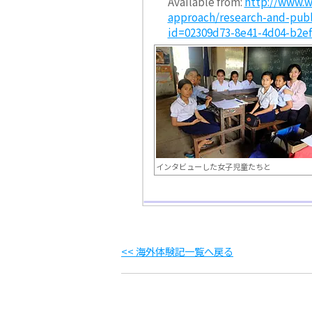
Available from:
http://www.w
approach/research-and-publ
id=02309d73-8e41-4d04-b2ef
インタビューした女子児童たちと
<< 海外体験記一覧へ戻る