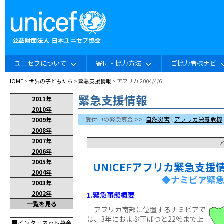
ユニセフについて
寄付・協力方法
ご協力者様ナビ
HOME
>
世界の子どもたち
>
緊急支援情報
> アフリカ 2004/4/6
緊急支援情報
2011年
2010年
受付中の緊急募金 >>
自然災害
l
アフリカ栄養危機
2009年
2008年
2007年
2006年
2005年
UNICEFアフリカ緊急支援
2004年
◆ナミビア緊急
2003年
2002年
1.緊急事態概要
一覧を見る
アフリカ南部に位置するナミビアで
は、3年におよぶ干ばつと22％まで上
■インターネット募金