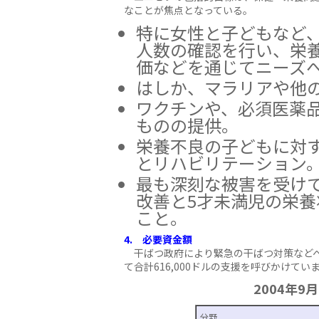
なことが焦点となっている。
特に女性と子どもなど
人数の確認を行い、栄
価などを通じてニーズ
はしか、マラリアや他
ワクチンや、必須医薬
ものの提供。
栄養不良の子どもに対
とリハビリテーション
最も深刻な被害を受け
改善と5才未満児の栄
こと。
4. 必要資金額
干ばつ政府により緊急の干ばつ対策などへ
て合計616,000ドルの支援を呼びかけてい
2004年
分野