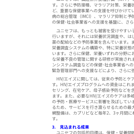
す。さらに予防接種、マラリア対策、栄養
ど、重要な保健事業への支援を呼びかけて
病の総合管理（IMCI）、マラリア抑制と予
の保健･社会事業省への支援を基盤に、さ
ユニセフは、もっとも被害を受けやすい子
行いますが、それには栄養状況調査や、は
薬の配給などの予防事業を含んでいます。ま
栄養調査システムの構築や、特に栄養状態
います。さらに保健、栄養いずれの分野に
な栄養不良の管理に関する研修が実施され
ンシステム調査などの保健･社会事業省への
緊急管理部門への支援などにより、さらに
HIV/エイズに関しては、従来の予防とケ
す。HIV/エイズプログラムへの資金はこ
セリング、在宅ケア、母子感染予防などを
ます。また、必要なHIV/エイズのケアは
の予防・医療サービスに影響を及ぼしてい
るため、サービスを行き渡らせるための最
網整備は、カプリビなど毎年2、3ヶ月間に
す。
3. 見込まれる成果
ユニセフの包括的目標は、保健・栄養問題