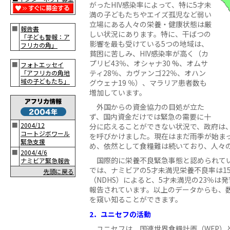
がったHIV感染率によって、特に5才未
満の子どもたちやエイズ孤児など弱い
立場にある人々の栄養・健康状態は厳
■
報告書
しい状況にあります。特に、干ばつの
「子ども警報：ア
影響を最も受けている5つの地域は、
フリカの角」
貧困に苦しみ、HIV感染率が高く（カ
プリビ43％、オシャナ30 %、オムサ
■
フォトエッセイ
ティ28％、カヴァンゴ22％、オハン
「アフリカの角地
域の子どもたち」
グウェナ19 ％）、マラリア患者数も
増加しています。
外国からの資金協力の目処が立た
ず、国内資金だけでは緊急の需要に十
■
2004/12
分に応えることができない状況で、政府は、
コートジボワール
を呼びかけました。現在はまだ雨季が始ま
緊急支援
め、依然として食糧難は続いており、人々
■
2004/4/6
国際的に栄養不良緊急事態と認められてい
ナミビア緊急報告
では、ナミビアの5才未満児栄養不良率は1
先頭に戻る
（NDHS）によると、5才未満児の23％は
報告されています。以上のデータからも、数
を窺い知ることができます。
2．ユニセフの活動
ユニセフは、国連世界食糧計画（WFP）