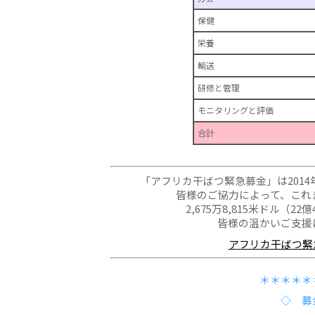
保健
栄養
輸送
研修と管理
モニタリングと評価
合計
「アフリカ干ばつ緊急募金」は2014
皆様のご協力によって、これ
2,675万8,815米ドル（22
皆様の温かいご支援
アフリカ干ばつ緊急
＊＊＊＊＊
◇ 募