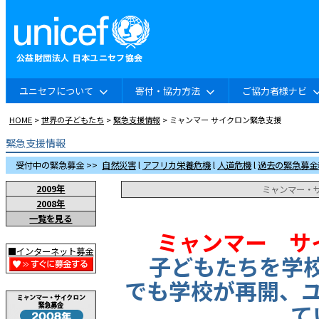
ユニセフについて
寄付・協力方法
ご協力者様ナビ
HOME
>
世界の子どもたち
>
緊急支援情報
> ミャンマー サイクロン緊急支援
緊急支援情報
受付中の緊急募金 >>
自然災害
l
アフリカ栄養危機
l
人道危機
l
過去の緊急募金
2009年
ミャンマー・
2008年
一覧を見る
ミャンマー サ
■インターネット募金
子どもたちを学校
でも学校が再開、
て