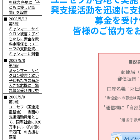
を懸念 各地に「子
興支援活動を迅速に支
どもに優しい空
間」を設置
募金を受け
2008/5/12
■
第5報
皆様のご協力を
ミャンマー サイ
クロン被害：子ど
もたちに安全な飲
料水確保を−;ユニ
セフの支援物資、
ミャンマーに到着
2008/5/9
■
自然
第4報
ミャンマー サイ
郵便局（
クロン被害：幼い
郵便振替：00
子どもたちの命が
大きな危機に 緊
口座名義：財団
急募金受け付け中
2008/5/8
■
*当協会への募金は
第3報
*通信欄に「自
ユニセフ（国連児
童基金） 当面の
支援活動費用とし
*送金手数
て、国際社会に820
万米ドル（約8億6
千万円）の支援を
要請