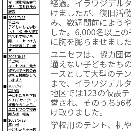
経過。イラワジデル
マー活動報告会開
催！ 國井修氏の
けましたが、復旧活
報告
2008/7/23
■
み、数週間前によう
第21報
子どもたちを学校
した。6,000名以上
へ！（4）最大被災
地でも学校が再
に胸を膨らませまし
開、ユニセフは支
援を継続していま
す
ユニセフは、協力団
2008/6/18
■
通えない子どもたち
第20報
ユニセフは、最大
ースとして大型のテ
被災地で学校の再
建を支援開始して
います！
まで、イラワジデルタ
2008/6/5
■
地区では123の仮設
第19報
子どもたちを学校
営され、そのうち56
へ！(3)サイクロン
被害から１ヶ月、
け取りました。
ユニセフの学校再
開支援 報告
2008/5/29
■
学校用のテント、机
第18報
子どもたちを学校