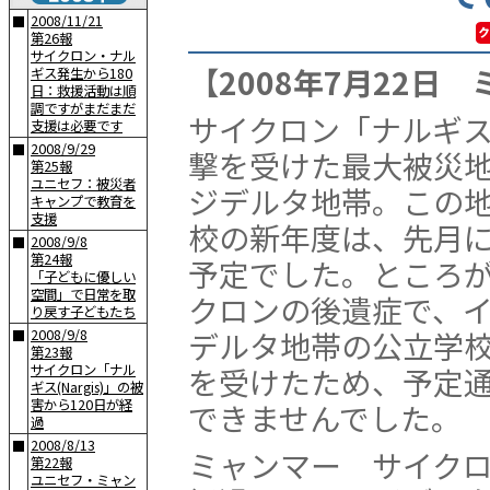
2008/11/21
■
第26報
サイクロン・ナル
【2008年7月22日
ギス発生から180
日：救援活動は順
調ですがまだまだ
サイクロン「ナルギ
支援は必要です
2008/9/29
■
撃を受けた最大被災
第25報
ユニセフ：被災者
ジデルタ地帯。この
キャンプで教育を
支援
校の新年度は、先月
2008/9/8
■
第24報
予定でした。ところ
「子どもに優しい
空間」で日常を取
クロンの後遺症で、
り戻す子どもたち
デルタ地帯の公立学
2008/9/8
■
第23報
サイクロン「ナル
を受けたため、予定
ギス(Nargis)」の被
害から120日が経
できませんでした。
過
2008/8/13
■
ミャンマー サイクロ
第22報
ユニセフ・ミャン