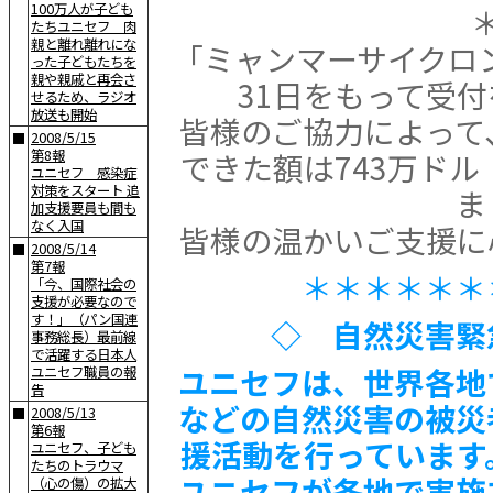
100万人が子ども
たちユニセフ 肉
親と離れ離れにな
「ミャンマーサイクロン
った子どもたちを
親や親戚と再会さ
31日をもって受
せるため、ラジオ
放送も開始
皆様のご協力によって
2008/5/15
■
第8報
できた額は743万ドル（
ユニセフ 感染症
対策をスタート 追
ま
加支援要員も間も
なく入国
皆様の温かいご支援に
2008/5/14
■
第7報
＊＊＊＊＊＊
「今、国際社会の
支援が必要なので
す！」（パン国連
◇ 自然災害緊
事務総長）最前線
で活躍する日本人
ユニセフは、世界各地
ユニセフ職員の報
告
などの自然災害の被災
2008/5/13
■
第6報
援活動を行っています
ユニセフ、子ども
たちのトラウマ
ユニセフが各地で実施
（心の傷）の拡大