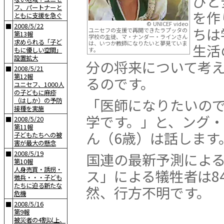
びと
フ、パートナーと
を作
ともに支援を急ぐ
© UNICEF video
2008/5/22
■
ちは
ユニセフの支援で再開できたラプッタの
第13報
学校の生徒、マ・ナンダー・ラインさん
求められる「子ど
は、いつか教師になりたいと夢見ていま
生活
もに優しい空間」
す。
設置拡大
分の将来について考
2008/5/21
■
第12報
るのです。
ユニセフ、1000人
の子どもに麻疹
「医師になりたいの
（はしか）の予防
接種を実施
学です。」と、ング
2008/5/20
■
第11報
ん（6歳）は話します
子どもたちへの被
害が最大の懸念
2008/5/19
■
国連の最新予測によ
第10報
人身売買・誘拐・
ス」による犠牲者は84,
徴兵・・・子ども
たちに迫る新たな
然、行方不明です。
危機
2008/5/16
■
第9報
被災者の4割以上、