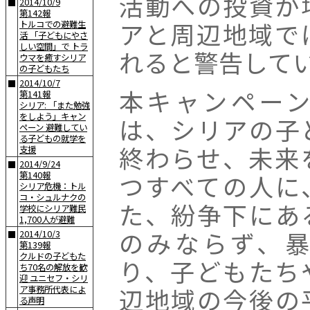
活動への投資が
2014/10/9
■
第142報
アと周辺地域で
トルコでの避難生
活 「子どもにやさ
しい空間」で トラ
れると警告して
ウマを癒すシリア
の子どもたち
2014/10/7
■
本キャンペー
第141報
シリア: 「また勉強
をしよう」キャン
は、シリアの子
ペーン 避難してい
る子どもの就学を
終わらせ、未来
支援
2014/9/24
■
つすべての人に
第140報
シリア危機：トル
コ・シュルナクの
た、紛争下にあ
学校にシリア難民
1,700人が避難
のみならず、
2014/10/3
■
第139報
クルドの子どもた
り、子どもたち
ち70名の解放を歓
迎 ユニセフ・シリ
辺地域の今後の
ア事務所代表によ
る声明