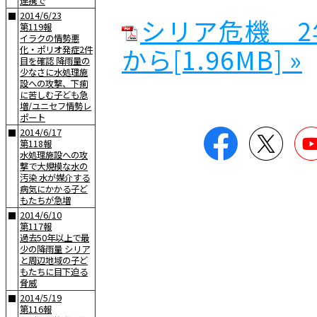
連携で
2014/6/23
■
シリア危機 
第119報
イラクの情勢悪
から[1.96MB] »
化・ポリオ発症2件
目を確認 降雨量の
少なさに水処理施
設への攻撃、下痢
に苦しむ子ども急
増/ユニセフ情勢レ
ポート
Facebook
Twitter
2014/6/17
■
第118報
水処理施設への攻
撃で大規模な水の
汚染 水が媒介する
病気にかかる子ど
もたちが急増
2014/6/10
■
第117報
過去50年以上で最
少の降雨量 シリア
と周辺地域の子ど
もたちに目下迫る
脅威
2014/5/19
■
第116報