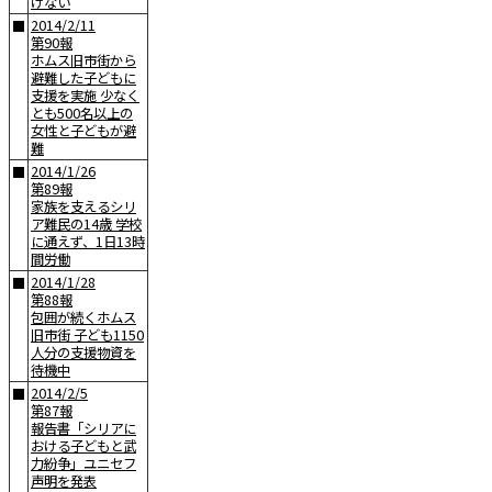
けない
2014/2/11
■
第90報
ホムス旧市街から
避難した子どもに
支援を実施 少なく
とも500名以上の
女性と子どもが避
難
2014/1/26
■
第89報
家族を支えるシリ
ア難民の14歳 学校
に通えず、1日13時
間労働
2014/1/28
■
第88報
包囲が続くホムス
旧市街 子ども1150
人分の支援物資を
待機中
2014/2/5
■
第87報
報告書「シリアに
おける子どもと武
力紛争」ユニセフ
声明を発表