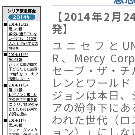
【2014年2月
発】
2014/12/22
■
第149報
学校に通えていな
い子ども 210万
ユニセフとUN
人以上 自己学習の
機会を
R、Mercy Cor
2014/11/24
■
第148報
シリアと周辺国の
セーブ・ザ・チ
子どもたちに厳寒
の備えを ユニセフ
レンとワールド
情勢レポート
2014/11/14
■
第147報
ジョンは本日、
レバノン：厳しい
冬の寒さ到来を前
アの紛争下にあ
に シリア難民の子
どもたちに冬用の
衣類を提供
われた世代（ロ
2014/11/7
■
第146報
ョン）」にしな
シリア・ダマスカ
ス東部 小学校への