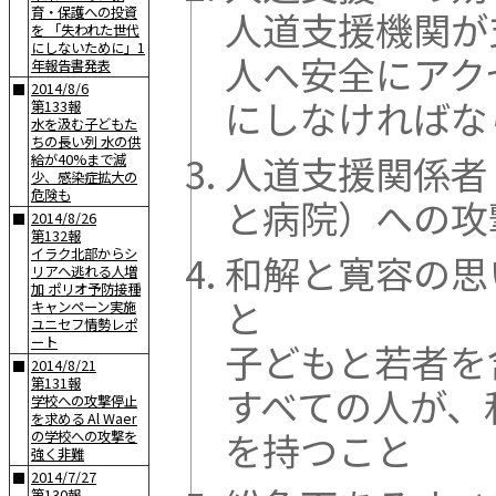
人道支援機関が
育・保護への投資
を 「失われた世代
にしないために」1
人へ安全にアク
年報告書発表
2014/8/6
■
にしなければな
第133報
水を汲む子どもた
ちの長い列 水の供
人道支援関係者
給が40%まで減
少、感染症拡大の
危険も
と病院）への攻
2014/8/26
■
第132報
イラク北部からシ
和解と寛容の思
リアへ逃れる人増
加 ポリオ予防接種
と
キャンペーン実施
ユニセフ情勢レポ
ート
子どもと若者を
2014/8/21
■
第131報
すべての人が、
学校への攻撃停止
を求める Al Waer
を持つこと
の学校への攻撃を
強く非難
2014/7/27
■
第130報