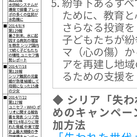
紛争下あるすべ
水供給システムが
爆発で損壊 アレッ
ために、教育と
ポの多くの住民が
水危機に
さらなる投資を
2014/8/4
■
第129報
子どもたちが紛
暑さ到来、水に起
因する病気の増加
を懸念 シリア国内
マ（心の傷）か
で続く子どもたち
の犠牲 ユニセフ情
アを再建し地域
勢レポート
2014/7/18
■
るための支援を
第128報
シリア難民の児童
婚が急増 結婚して
母親になった15歳
の少女
◆ シリア「失
2014/7/22
■
第127報
めのキャンペー
ユニセフ・WHO ポ
リオに関する報告
書を発表 シリア危
加方法
機で14年ぶりに現
れた脅威 中東で歴
史上最大規模の予
「失われた世代
防接種キャンペー