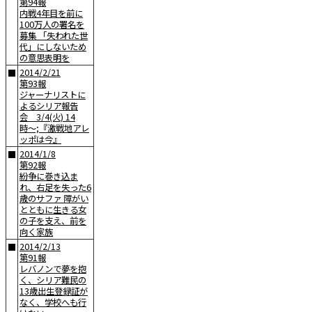
第94報
内戦4年目を前に
100万人の署名を
募集 「失われた世
代」にしないため
の意思表明を
2014/2/21
■
第93報
ジャーナリストに
よるシリア報告
会 3/4(火) 14
時〜;『激戦地アレ
ッポは今』
2014/1/8
■
第92報
紛争に巻き込ま
れ、右足を失った6
歳のサファ 障がい
とともに生きる女
の子を支え、前を
向く家族
2014/2/13
■
第91報
レバノンで夢を抱
く、シリア難民の
13歳出生登録証が
なく、学校へも行