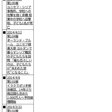
第105報
ユニセフ・シリア
事務所、学校への
攻撃を強く非難 授
業中の学校へ迫撃
砲、子ども1名が死
亡
2014/4/12
■
第104報
オーランド・ブル
ーム ユニセフ親
善大使 ヨルダンで
暮らすシリア難民
の子どもたちを訪
問 「最も恐ろしい
のは、子どもたち
が“失われた世
代”になること」
2014/4/6
■
第103報
イラクでポリオ感
染確認、14年ぶり
周辺国も含めた
2,000万人へ予防接
種開始
2014/3/22
■
第102報