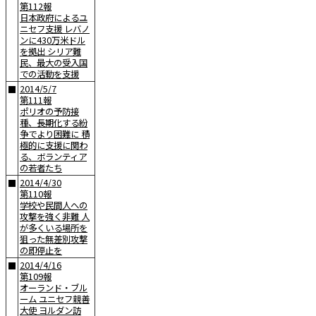
第112報
日本政府によるユ
ニセフ支援 レバノ
ンに430万米ドル
を拠出 シリア難
民、最大の受入国
での活動を支援
2014/5/7
■
第111報
ポリオの予防接
種、長期化する紛
争でより困難に 積
極的に支援に関わ
る、ボランティア
の若者たち
2014/4/30
■
第110報
学校や民間人への
攻撃を強く非難 人
が多くいる場所を
狙った無差別攻撃
の即停止を
2014/4/16
■
第109報
オーランド・ブル
ーム ユニセフ親善
大使 ヨルダン訪