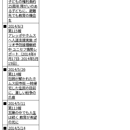
子どもの権利条約
25周年 障がいのあ
る子どもに、避難
先でも教育の機会
を
2014/6/3
■
第115報
アレッポやホムス
へ人道支援実施 ポ
リオ予防接種継続
中 ユニセフ情勢レ
ポート（2014年4
月17日- 2014年5月
19日）
2014/5/26
■
第114報
包囲が解かれたホ
ムス旧市街 一時帰
宅した住民の目前
に、激しい紛争の
爪痕
2014/5/11
■
第113報
瓦礫の中でも人生
は続く 教育が希望
の光に
2014/5/14
■