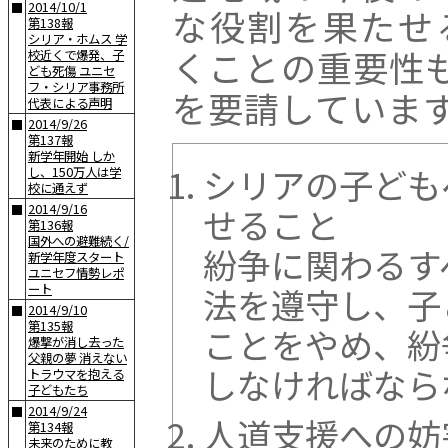
2014/10/1
■
な役割を果たせ
第138報
シリア・ホムス 学
くことの重要性
校近くで爆発、子
ども死傷 ユニセ
フ・シリア事務所
を要請していま
代表による声明
2014/9/26
■
第137報
新学年開始 しか
シリアの子ども
し、150万人は学
校に通えず
せること
2014/9/16
■
第136報
国外への避難続く/
紛争に関わるす
新学年度スタート
ユニセフ情勢レポ
法を遵守し、子
ート
2014/9/10
■
第135報
ことをやめ、紛
爆撃が消し去った
父親の夢 消えない
しなければなら
トラウマを抱える
子どもたち
2014/9/24
■
人道支援への妨
第134報
未来のために教