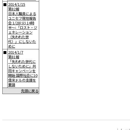
2014/1/15
■
第82報
日本人職員による
ユニセフ現地報告
会 1/28(火) 14時
半〜;「ロスト・ジ
ェネレーション
（失われた世
代）」にしないた
めに
2014/1/7
■
第81報
「失われた世代に
しないために」共
同キャンペーンを
開始 国際社会に10
億米ドルの支援を
要請
先頭に戻る