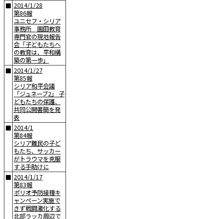
2014/1/28
■
第86報
ユニセフ・シリア
事務所 園田教育
専門官の現地報告
会「子どもたちへ
の教育は、平和構
築の第一歩」
2014/1/27
■
第85報
シリア和平会議
「ジュネーブ2」 子
どもたちの保護、
共同公開書簡を発
表
2014/1
■
第84報
シリア難民の子ど
もたち、サッカー
がトラウマを克服
する手助けに
2014/1/17
■
第83報
ポリオ予防接種キ
ャンペーン実施で
きず戦闘激化する
北部ラッカ周辺で