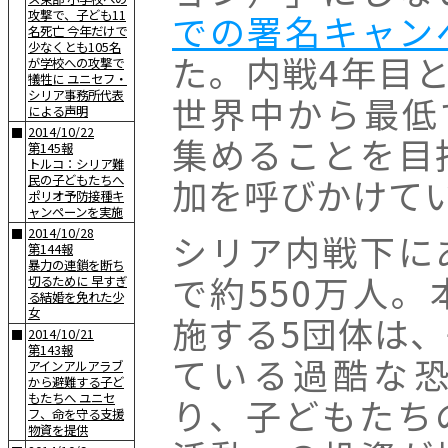
での署名キャン
攻撃で、子ども11
名死亡 今年だけで
少なくとも105名
た。内戦4年目と
が学校への攻撃で
犠牲に ユニセフ・
シリア事務所代表
世界中から最低
による声明
2014/10/22
■
集めることを目
第145報
トルコ：シリア難
加を呼びかけて
民の子どもたちへ
ポリオ予防接種キ
ャンペーンを実施
2014/10/28
■
シリア内戦下に
第144報
暴力の連鎖を断ち
で約550万人
切るために 早すぎ
る結婚を免れた少
女
施する5団体は
2014/10/21
■
第143報
ている過酷な
アインアルアラブ
から避難する子ど
もたちへ ユニセ
り、子どもたち
フ、命を守る支援
物資を提供