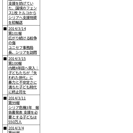
支援を妨げてい
た、国境のフェン
ス1枚 トルコから
シリアへ支援物資
を初輸送
2014/3/14
■
第101報
広がり続ける紛争
の傷
ユニセフ事務局
長、シリアを訪問
2014/3/15
■
第100報
内戦4年目へ突入：
子どもたちが「失
われた世代」に
暴力と不安定さに
満ちた子ども時代
に終止符を
2014/3/11
■
第99報
シリア危機3年 報
告書発表 支援を必
要とする子どもは
550万人
2014/3/4
■
第98報