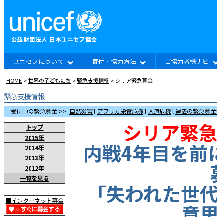
ユニセフについて
寄付・協力方法
ご協力者様ナビ
HOME
>
世界の子どもたち
>
緊急支援情報
> シリア緊急募金
緊急支援情報
受付中の緊急募金 >>
自然災害
l
アフリカ栄養危機
l
人道危機
l
過去の緊急募金
シリア緊急
トップ
2015年
内戦4年目を前
2014年
2013年
2012年
一覧を見る
「失われた世
■インターネット募金
意