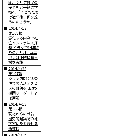
問、シリア難民の
子どもと一緒に学
校へ 「子どもたち
は数年後、何を想
うのだろうか」
2014/4/17
■
第108報
激化する内戦で社
会インフラは大打
撃 イラクで14年ぶ
りのポリオ、ユニ
セフは予防接種支
援を実施
2014/4/23
■
第107報
シリア内戦：無条
件での人道アクセ
スの確保を 国連5
機関リーダーによ
る声明
2014/4/13
■
第106報
現地からの報告：
歴史的建築物の地
下室に身を寄せる
避難民
2014/4/16
■