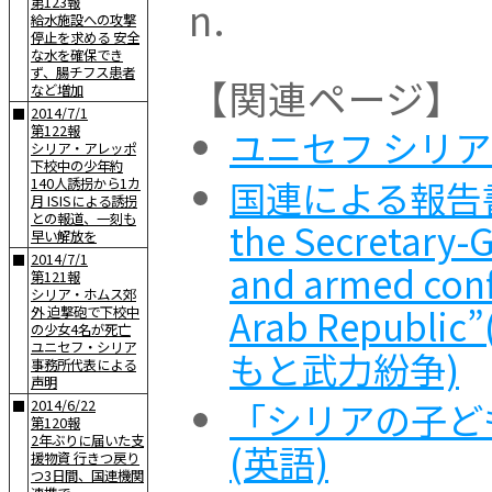
n.
第123報
給水施設への攻撃
停止を求める 安全
な水を確保でき
ず、腸チフス患者
【関連ページ】
など増加
2014/7/1
■
ユニセフ シリア
第122報
シリア・アレッポ
下校中の少年約
国連による報告書(英
140人誘拐から1カ
月 ISISによる誘拐
との報道、一刻も
the Secretary-G
早い解放を
2014/7/1
■
and armed confl
第121報
シリア・ホムス郊
Arab Repub
外 迫撃砲で下校中
の少女4名が死亡
ユニセフ・シリア
もと武力紛争)
事務所代表による
声明
「シリアの子ど
2014/6/22
■
第120報
2年ぶりに届いた支
(英語)
援物資 行きつ戻り
つ3日間、国連機関