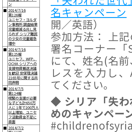
ン
名キャンペーン
2014/7/16
■
第126報
開／英語）
ユニセフ・ヨルダ
ン事務所 調査結果
児童婚減る兆し見
参加方法： 上
られず シリア難民
の少女の児童婚急
増中
署名コーナー「Sign
2014/7/16
■
第125報
にて、姓名(名前、
ユニセフ、WFP、
OCHA シリアへの
レスを入力し、A
支援物資搬送決議
を歓迎 安保理決議
2165号に関する共
てください。
同声明
2014/7/5
■
第124報
◆ シリア「失
喫緊の支援が必要
な子ども計650万
人に 1年で200万人
めのキャンペー
以上増加、ユニセ
フ活動資金不足に
#childrenofsyri
直面
2014/7/2
■