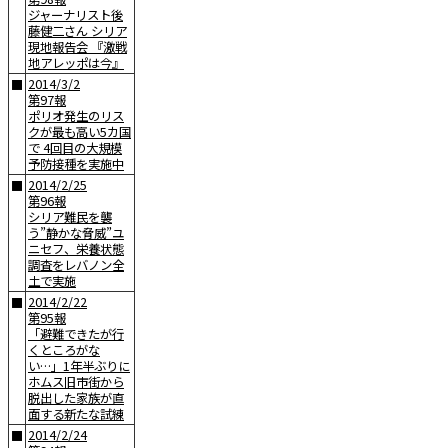
ジャーナリスト後
藤健二さん シリア
現地報告会 『激戦
地アレッポは今』
2014/3/2
■
第97報
ポリオ発生のリス
クが最も高い5カ国
で 4回目の大規模
予防接種を実施中
2014/2/25
■
第96報
シリア難民を襲
う”静かな脅威”ユ
ニセフ、栄養状態
調査をレバノン全
土で実施
2014/2/22
■
第95報
「避難できたが行
くところがな
い…」1年半ぶりに
ホムス旧市街から
脱出した家族が直
面する新たな試練
2014/2/24
■