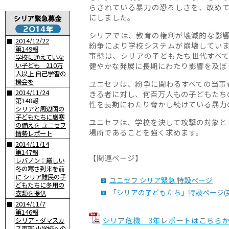
らされている暴力の恐ろしさを、改め
にしました。
シリアでは、教育の権利が壊滅的な影
2014/12/22
■
紛争により学校システムが崩壊してい
第149報
事態は、シリアの子どもたち世代すべ
学校に通えていな
健やかな発展に長期にわたり影響を及ぼ
い子ども 210万
人以上 自己学習の
機会を
ユニセフは、紛争に関わるすべての当事
2014/11/24
■
きる者に対し、何百万人もの子どもたち
第148報
性を長期にわたり脅かし続けている暴力
シリアと周辺国の
子どもたちに厳寒
ユニセフは、学校を決して攻撃の対象と
の備えを ユニセフ
場所であることを強く求めます。
情勢レポート
2014/11/14
■
第147報
【関連ページ】
レバノン：厳しい
冬の寒さ到来を前
に シリア難民の子
ユニセフ シリア緊急 特設ページ
どもたちに冬用の
「シリアの子どもたち」特設ページ(
衣類を提供
2014/11/7
■
第146報
シリア危機 3年レポートはこちらから[1
シリア・ダマスカ
ス東部 小学校への