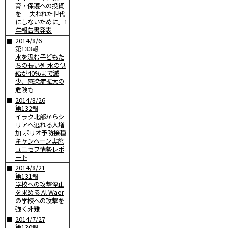
育・保護への投資
を 「失われた世代
にしないために」1
年報告書発表
2014/8/6
■
第133報
水を汲む子どもた
ちの長い列 水の供
給が40%まで減
少、感染症拡大の
危険も
2014/8/26
■
第132報
イラク北部からシ
リアへ逃れる人増
加 ポリオ予防接種
キャンペーン実施
ユニセフ情勢レポ
ート
2014/8/21
■
第131報
学校への攻撃停止
を求める Al Waer
の学校への攻撃を
強く非難
2014/7/27
■
第130報