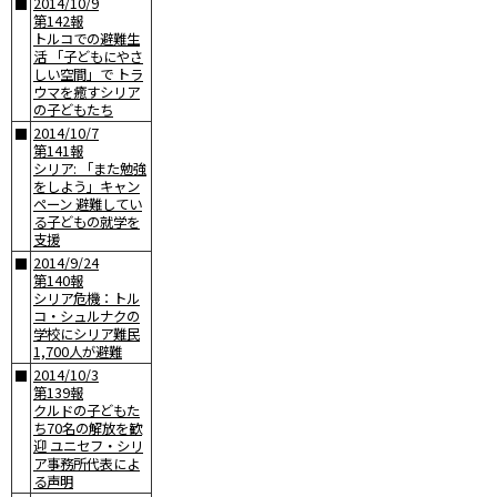
2014/10/9
■
第142報
トルコでの避難生
活 「子どもにやさ
しい空間」で トラ
ウマを癒すシリア
の子どもたち
2014/10/7
■
第141報
シリア: 「また勉強
をしよう」キャン
ペーン 避難してい
る子どもの就学を
支援
2014/9/24
■
第140報
シリア危機：トル
コ・シュルナクの
学校にシリア難民
1,700人が避難
2014/10/3
■
第139報
クルドの子どもた
ち70名の解放を歓
迎 ユニセフ・シリ
ア事務所代表によ
る声明