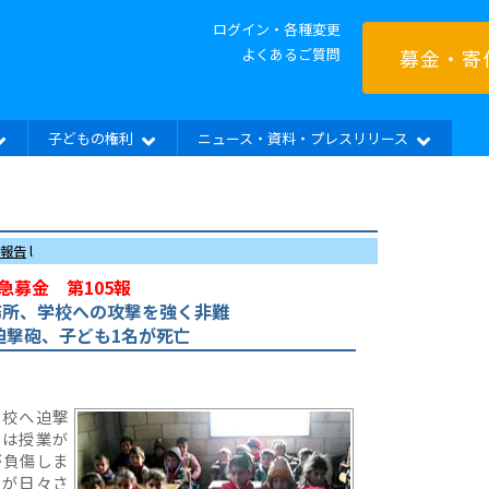
ログイン・各種変更
よくあるご質問
募金・寄
子どもの権利
ニュース・資料・プレスリリース
報告
l
急募金 第105報
務所、学校への攻撃を強く非難
迫撃砲、子ども1名が死亡
学校へ迫撃
では授業が
が負傷しま
ちが日々さ