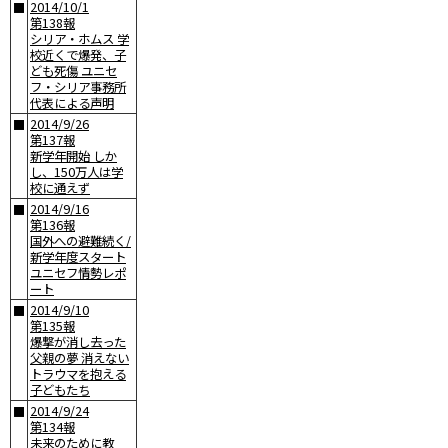
2014/10/1
■
第138報
シリア・ホムス 学
校近くで爆発、子
ども死傷 ユニセ
フ・シリア事務所
代表による声明
2014/9/26
■
第137報
新学年開始 しか
し、150万人は学
校に通えず
2014/9/16
■
第136報
国外への避難続く/
新学年度スタート
ユニセフ情勢レポ
ート
2014/9/10
■
第135報
爆撃が消し去った
父親の夢 消えない
トラウマを抱える
子どもたち
2014/9/24
■
第134報
未来のために教