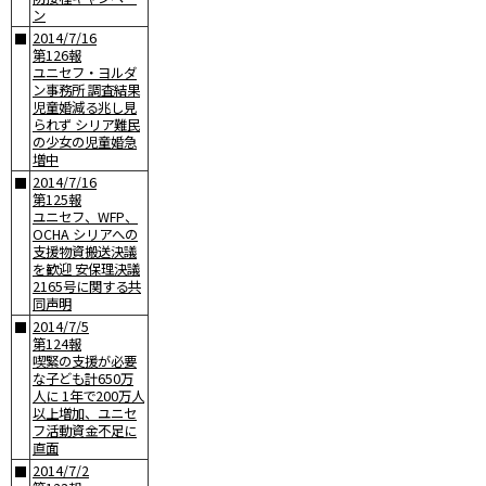
ン
2014/7/16
■
第126報
ユニセフ・ヨルダ
ン事務所 調査結果
児童婚減る兆し見
られず シリア難民
の少女の児童婚急
増中
2014/7/16
■
第125報
ユニセフ、WFP、
OCHA シリアへの
支援物資搬送決議
を歓迎 安保理決議
2165号に関する共
同声明
2014/7/5
■
第124報
喫緊の支援が必要
な子ども計650万
人に 1年で200万人
以上増加、ユニセ
フ活動資金不足に
直面
2014/7/2
■