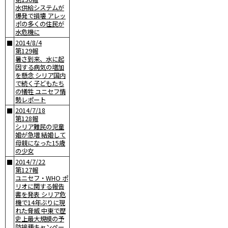
水供給システムが
爆発で損壊 アレッ
ポの多くの住民が
水危機に
2014/8/4
■
第129報
暑さ到来、水に起
因する病気の増加
を懸念 シリア国内
で続く子どもたち
の犠牲 ユニセフ情
勢レポート
2014/7/18
■
第128報
シリア難民の児童
婚が急増 結婚して
母親になった15歳
の少女
2014/7/22
■
第127報
ユニセフ・WHO ポ
リオに関する報告
書を発表 シリア危
機で14年ぶりに現
れた脅威 中東で歴
史上最大規模の予
防接種キャンペー