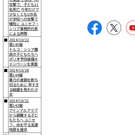
攻撃で、子ども11
名死亡 今年だけで
少なくとも105名
が学校への攻撃で
Facebook
Twitte
犠牲に ユニセフ・
シリア事務所代表
による声明
2014/10/22
■
第145報
トルコ：シリア難
民の子どもたちへ
ポリオ予防接種キ
ャンペーンを実施
2014/10/28
■
第144報
暴力の連鎖を断ち
切るために 早すぎ
る結婚を免れた少
女
2014/10/21
■
第143報
アインアルアラブ
から避難する子ど
もたちへ ユニセ
フ、命を守る支援
物資を提供