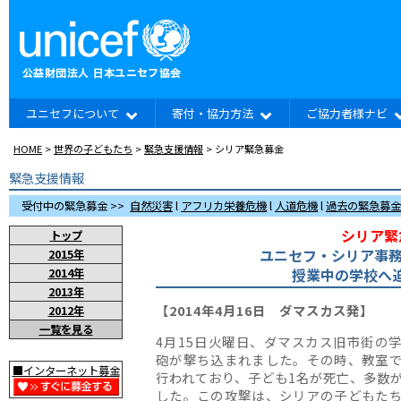
ユニセフについて
寄付・協力方法
ご協力者様ナビ
HOME
>
世界の子どもたち
>
緊急支援情報
> シリア緊急募金
緊急支援情報
受付中の緊急募金 >>
自然災害
l
アフリカ栄養危機
l
人道危機
l
過去の緊急募金
シリア緊
トップ
ユニセフ・シリア事
2015年
授業中の学校へ
2014年
2013年
【2014年4月16日 ダマスカス発】
2012年
一覧を見る
4月15日火曜日、ダマスカス旧市街の
砲が撃ち込まれました。その時、教室
■インターネット募金
行われており、子ども1名が死亡、多数
した。この攻撃は、シリアの子どもた