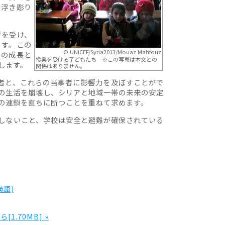
て浮き彫り
響を受け、
ます。この
© UNICEF/Syria2013/Mouaz Mahfouz
ての成長と
授業を受ける子どもたち ※この写真は本文との
します。
関係はありません。
者と、これらの当事者に影響力を及ぼすことがで
の生活を崩壊し、シリアと地域一帯の未来の安定
の連鎖を直ちに断つことを重ねて求めます。
しないこと、学校は安全と避難が確保されている
英語)
.70MB] »