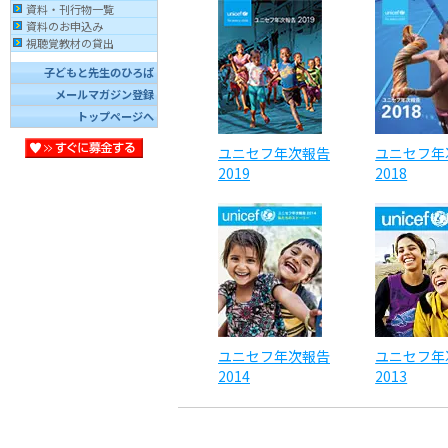
資料・刊行物一覧
資料のお申込み
視聴覚教材の貸出
子どもと先生のひろば
メールマガジン登録
トップページへ
ユニセフ年次報告
ユニセフ年
2019
2018
ユニセフ年次報告
ユニセフ年
2014
2013