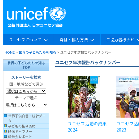
ユニセフについて
寄付・協力方法
ご協力者様ナビ
HOME
>
世界の子どもたちを知る
> ユニセフ年次報告バックナンバー
ユニセフ年次報告バックナンバー
世界の子どもたちを知る
TOP
ストーリーを検索
国・地域などで選ぶ
テーマで選ぶ
世界子供白書・統計デー
タ
ユニセフ活動の成果
ユニセフ活
子どもの権利条約
2024
2023
映像ギャラリー
報告会レポート