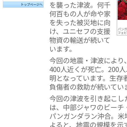
を襲った津波。何千
トップページへ
何百もの人が命や家
を失った被災地に向
け、ユニセフの支援
パン
フェビ
物資の輸送が続いて
います。
今回の地震・津波により
400人近くが死亡。200
明となっています。生存
負傷者の救助が続いてい
今回の津波を引き起こし
は、中部ジャワのビーチ
パンガンダラン沖合。米
よると、地震の規模を示