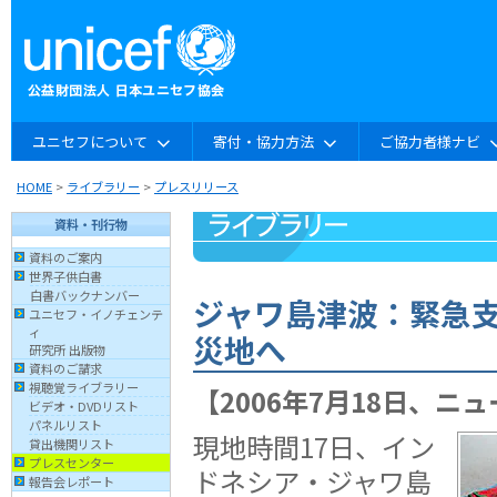
ユニセフについて
寄付・協力方法
ご協力者様ナビ
HOME
>
ライブラリー
>
プレスリリース
資料・刊行物
資料のご案内
世界子供白書
白書バックナンバー
ジャワ島津波：緊急
ユニセフ・イノチェンテ
ィ
災地へ
研究所 出版物
資料のご請求
視聴覚ライブラリー
【2006年7月18日、ニ
ビデオ・DVDリスト
パネルリスト
現地時間17日、イン
貸出機関リスト
プレスセンター
ドネシア・ジャワ島
報告会レポート