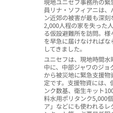
現地ユニセフ事務所の緊
員リナ・ソフィアニは、
ン近郊の被害が最も深刻
2,000人程の家を失った
る仮設避難所を訪問。様
を早急に届けなければな
してきました。
ユニセフは、現地時間水曜
中に、中部ジャワのジョ
から被災地に緊急支援物
定です。支援物資には、
ンク数基、衛生キット10
料水用ポリタンク5,000
ア」などにも使われるレ