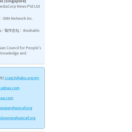
Sex (Singapore)
Corp News Ptd Ltd
MA Network Inc.
ma／製作会社： Boishakhi
ouncil for People’s
s Knowledge and
592
craig.h@abu.org.my
casbaa.com
baa.com
eisner@unicef.org
bloemen@unicef.org