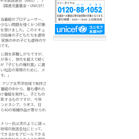
平洋放送連合（ABU）、ア
（国連児童基金・UNICEF）
。
、当番組のプロデューサー、
の少ない問題を強くかつ印象
賛を受けました。このドキュ
自分自身の子どもたちを虐待
、家族の中の子ども虐待のサ
語です。
ぐに親を非難しがちですが、
とが多く、世代を超えて続く
ーが『子どもの権利賞』に選
ない社会の実現のために、メ
ます。」
年、アジア太平洋地域で制作さ
ビ番組の中から、最も優れた
向け番組を制作し、子どもの
表彰するものですが、今年
インドネシア、ラオス、日
ら40の候補作品が寄せられ
ストリー氏は次のように語っ
洋地域の放送会社にとって、
作できるかをアピールできる