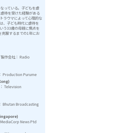
くなっている。子どもを虐
に虐待を受けた経験がある
トラウマによって心理的な
は、子ども時代に虐待を
いう33歳の母親に焦点を
を克服するまでの1年にお
n／製作会社： Radio
roduction Purume
Kong)
elevision
tan Broadcasting
Singapore)
iaCorp News Ptd