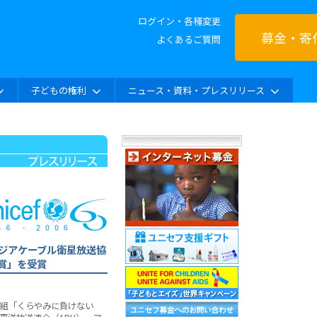
ログイン・各種変更
募金・寄
よくあるご質問
子どもの権利
ニュース・資料・プレスリリース
ジアケーブル衛星放送協
利賞」を受賞
番組「くらやみに負けない