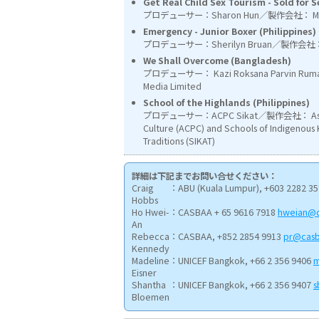
Get Real Child Sex Tourism - Sold for 
プロデューサー：Sharon Hun／製作会社： Media
Emergency - Junior Boxer (Philippines)
プロデューサー：Sherilyn Bruan／製作会社： G
We Shall Overcome (Bangladesh)
プロデューサー： Kazi Roksana Parvin Ru
Media Limited
School of the Highlands (Philippines)
プロデューサー：ACPC Sikat／製作会社： Asian C
Culture (ACPC) and Schools of Indigenou
Traditions (SIKAT)
詳細は下記までお問い合せください：
Craig
：ABU (Kuala Lumpur), +603 2282 3
Hobbs
Ho Hwei-
：CASBAA + 65 9616 7918
hweian@
An
Rebecca
：CASBAA, +852 2854 9913
pr@cas
Kennedy
Madeline
：UNICEF Bangkok, +66 2 356 9406
m
Eisner
Shantha
：UNICEF Bangkok, +66 2 356 9407
s
Bloemen