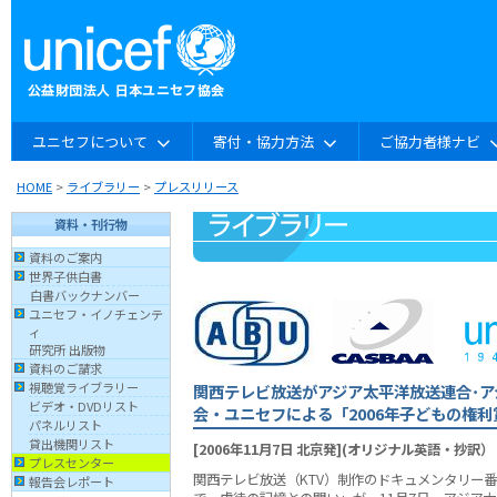
ユニセフについて
寄付・協力方法
ご協力者様ナビ
HOME
>
ライブラリー
>
プレスリリース
資料・刊行物
資料のご案内
世界子供白書
白書バックナンバー
ユニセフ・イノチェンテ
ィ
研究所 出版物
資料のご請求
視聴覚ライブラリー
関西テレビ放送がアジア太平洋放送連合･ア
ビデオ・DVDリスト
会・ユニセフによる「2006年子どもの権
パネルリスト
貸出機関リスト
[2006年11月7日 北京発](オリジナル英語・抄訳）
プレスセンター
関西テレビ放送（KTV）制作のドキュメンタリー
報告会レポート