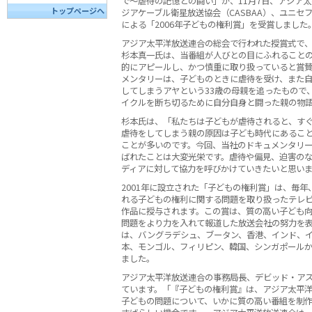
で〜虐待の記憶との闘い」が、11月7日、アジア太
トップページへ
ジアケーブル衛星放送協会（CASBAA）、ユニセフ
による「2006年子どもの権利賞」を受賞しました
アジア太平洋放送連合の総会で行われた授賞式で
杉本真一氏は、当番組が人びとの目にふれること
的にアピールし、かつ慎重に取り扱っていると賞
メンタリーは、子どものときに虐待を受け、また
してしまうアヤという33歳の母親を追ったもので
イクルを断ち切るために自分自身と闘った親の物
杉本氏は、「私たちは子どもが虐待されると、す
虐待をしてしまう親の原因は子ども時代にあるこ
ことが多いのです。今回、当社のドキュメンタリ
ばれたことは大変光栄です。虐待や偏見、迫害の
ディアに対して協力を呼びかけていきたいと思い
2001年に設立された「子どもの権利賞」は、毎
れる子どもの権利に関する問題を取り扱ったテレ
作品に授与されます。この賞は、質の高い子ども
問題をより力を入れて報道した放送会社の努力を
は、バングラデシュ、ブータン、香港、インド、
本、モンゴル、フィリピン、韓国、シンガポールか
ました。
アジア太平洋放送連合の事務局長、デビッド・ア
ています。「『子どもの権利賞』は、アジア太平
子どもの問題について、いかに質の高い番組を制