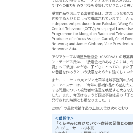
すばらしい機会です。 アジア太平洋放送連合は
制作への取り組みを今後も支援していきたいと思
受賞作品を選出する審査委員は、次のような著名
代表する人びとによって構成されています： Amar Kes
independent producer from Pakistan; Wang Yan
Central Television (CCTV); Ariunjargal Luvsantse
Programme for Mongolian Radio and Television;
Producer of Infocus Asia; Ian Carroll, Chief Exec
Network; and James Gibbons, Vice President 
Networks Asia.
アジアケーブル衛星放送協会（CASBAA）の最高
ン・デービス氏は、「放送会社のみなさんには、
賞』へご参加いただき、子どもにとっての、また
い番組を作ろうという決意をあらたに強くしてい
また、ユニセフの東アジア太平洋地域事務所の広
ン・アイスナーは、「今年の候補作品から感じた
する問題について視聴者の注意を喚起する大きな
した。また、今回はちょうど国連事務総長の「子
発行された時期とも重なりました。」
2006年の最終候補作品の上位10位は次のとおり：
＜受賞作＞
「くらやみに負けないで〜虐待の記憶との闘
プロデューサー
：杉本真一
制作会社
： 関西テレビ放送