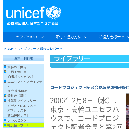
ユニセフについて
寄付・協力方法
ご協力者様ナビ
HOME
>
ライブラリー
>
報告会レポート
資料・刊行物
資料のご案内
世界子供白書
白書バックナンバー
ユニセフ・イノチェンテ
ィ
コードプロジェクト記者会見＆第2回研修
研究所 出版物
資料のご請求
2006年2月8日（水）、
視聴覚ライブラリー
ビデオ・DVDリスト
東京・高輪ユニセフハ
パネルリスト
ウスで、コードプロジ
貸出機関リスト
プレスセンター
ェクト記者会見と第2回
報告会レポート