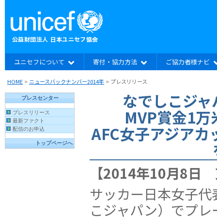
ユニセフについて
寄付・協力方法
ご協力者様ナビ
HOME
>
ニュースバックナンバー2014年
>
プレスリリース
なでしこジャ
MVP賞金1
AFC女子アジアカ
【2014年10月8日
サッカー日本女子代
こジャパン）でプレ