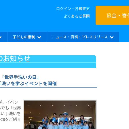
ログイン・各種変更
募金・寄
よくあるご質問
子どもの権利
ニュース・資料・プレスリリース
5日「世界手洗いの日」
手洗いを学ぶイベントを開催
が、イベン
本でも「世界
しい手洗いを
一部をご紹介