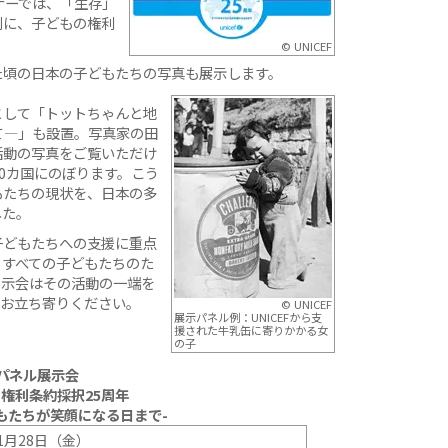
ナーでは、「生存」
別に、子どもの権利
© UNICEF
た頃の日本の子どもたちの写真も展示します。
として「トットちゃんと地
て—」も設置。写真家の田
活動の写真をご覧いただけ
30カ国にのぼります。こう
もたちの現状を、日本の多
した。
子どもたちへの支援に重点
、すべての子どもたちのた
展示会はその活動の一端を
ひお立ち寄りください。
© UNICEF
展示パネル例：UNICEFから支
援された牛乳缶に寄りかかる女
の子
パネル展示会
権利条約採択25周年
もたちが笑顔になる日まで-
11月28日（金）