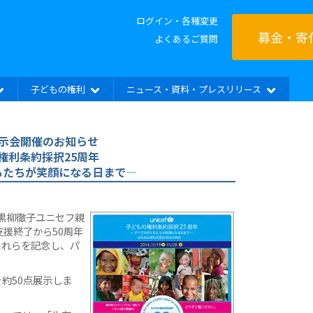
ログイン・各種変更
募金・寄
よくあるご質問
子どもの権利
ニュース・資料・プレスリリース
示会開催のお知らせ
権利条約採択25周年
もたちが笑顔になる日まで—
、黒柳徹子ユニセフ親
支援終了から50周年
これらを記念し、パ
約50点展示しま