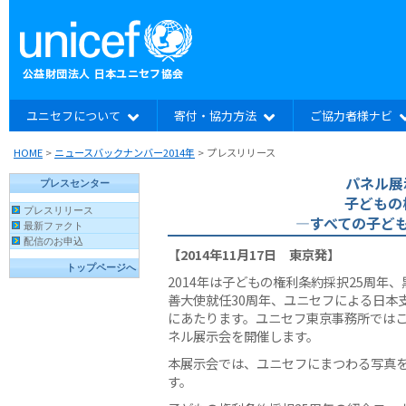
ユニセフについて
寄付・協力方法
ご協力者様ナビ
HOME
>
ニュースバックナンバー2014年
>
プレスリリース
パネル展
子どもの
—すべての子ど
【2014年11月17日 東京発】
2014年は子どもの権利条約採択25周年
善大使就任30周年、ユニセフによる日本
にあたります。ユニセフ東京事務所では
ネル展示会を開催します。
本展示会では、ユニセフにまつわる写真を
す。