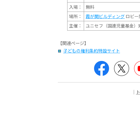
入場：
無料
場所：
霞が関ビルディング
ロビー
主催：
ユニセフ（国連児童基金）
【関連ページ】
子どもの権利条約特設サイト
Facebook
Twit
｜