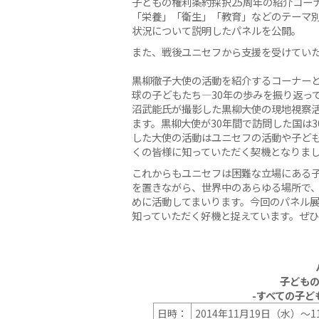
子どもの権利条約採択25周年の紹介コー
「栄養」「衛生」「教育」などのテーマ
状況について説明したパネルを公開。
また、戦後ユニセフから支援を受けてい
黒柳徹子大使の活動を紹介するコーナー
球の子どもたち—30年の歩みを振り返っ
沼武能氏が撮影した黒柳大使の現地視察
ます。黒柳大使が30年間で訪問した国は
した大使の活動はユニセフの活動や子ど
くの皆様に知っていただく契機となりま
これからもユニセフは困難な立場にある
を置きながら、世界中のあらゆる場所で
めに活動してまいります。今回のパネル
知っていただく好機と捉えています。ぜ
子どもの
-すべての子ど
日時：
2014年11月19日（水）〜