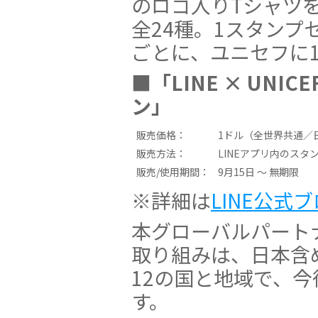
のロゴ入りTシャツ
全24種。1スタンプ
ごとに、ユニセフに
■「LINE × UNI
ン」
販売価格：
1ドル（全世界共通／日
販売方法：
LINEアプリ内のス
販売/使用期間：
9月15日 〜 無期限
※詳細は
LINE公式
本グローバルパート
取り組みは、日本含
12の国と地域で、
す。