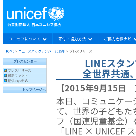
ユニセフについて
寄付・協力方法
ご協力者様ナビ
HOME
>
ニュースバックナンバー2015年
>
プレスリリース
LINEスタ
全世界共通、
【2015年9月15日
本日、コミュニケーシ
て、世界の子どもた
フ（国連児童基金）を
「LINE × UNIC