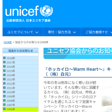
ユニセフについて
寄付・協力方法
ご協力者様ナビ
HOME
> 協会からのお知らせ2006年
協会からのお知らせ
2018年
2017年
2016年
『ホッカイロ〜Warm Heart〜
2015年
（（株）白元）
2014年
2013年
今年の冬は例年になく寒い日が続
2012年
いています。そんな寒い日に活躍す
2011年
るカイロ。（株）白元は、昨秋よ
2010年
り「ホッカイロ」シリーズの23ア
2009年
2008年
イテムを通じたユニセフ支援キャ
2007年
ンペーン『ホッカイロ〜Warm
2006年
Heart〜』をはじめました。