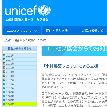
ユニセフについて
寄付・協力方法
ご協力者様ナビ
HOME
> 協会からのお知らせ2006年
協会からのお知らせ
2018年
2017年
2016年
「小林製薬フェア」による支援
2015年
2014年
現在､全国のスーパーやドラッグストアーにて「夏
2013年
林製薬フェア／舌もとろける御当地グルメ＆商品
2012年
ゼント」キャンペーンが実施されています（2006
2011年
15日応募締切）。
2010年
2009年
このキャンペーンでは、対象商品のバーコードを
2008年
り､専用はがきに貼って郵送すると､プレゼントに
2007年
ることができます。この応募はがき１枚につき10
2006年
「小林製薬 ユニセフ協力基金」より、ユニセフ