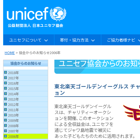
ユニセフについて
寄付・協力方法
ご協力者様ナビ
HOME
> 協会からのお知らせ2006年
協会からのお知らせ
2018年
2017年
2016年
東北楽天ゴールデンイーグルス チ
2015年
ョン
2014年
2013年
2012年
東北楽天ゴールデンイーグル
2011年
スは、チャリティーオークシ
2010年
ョンを開催､このオークション
2009年
による全収益金は､ユニセフを
2008年
通じてジャワ島地震で被災に
2007年
あった子どもたちのために活用されます。
2006年