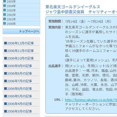
2005年
2004年
東北楽天ゴールデンイーグルス
2003年
ジャワ島中部震災復興 チャリティーオ
2002年
2001年
実施期間：
7月14日（金）〜7月24日（月）
2000年
東北楽天ゴールデンイーグルスの球団
実施内容：
トップページへ
のシーズンに選手が着用したサイ
ムを出品。
‘05年シーズン在籍していた選手
■2006年12月の記事
予備ユニフォームがなかった等で
除く39選手のホームユニフォー
■2006年11月の記事
品。
■2006年10月の記事
(選手によって夏用(メッシュ)、冬用
用(メッシュ)、冬用(ニット)など様
出品選手：
■2006年9月の記事
出品選手： 一場､河本、福盛､山
■2006年8月の記事
隈、愛敬、矢野、朝井、徳元、吉
藤崎､藤井、カツノリ、長坂、酒井
■2006年7月の記事
谷、山﨑､沖原、大廣、永池、山
■2006年6月の記事
川、平石、益田、竜太郎、牧田､中
手（敬称略）
■2006年5月の記事
URL：
http://furima.rakuten.co.jp/link/?
■2006年4月の記事
チャリティーオークションに参加さ
アクセスしてください。
■2006年3月の記事