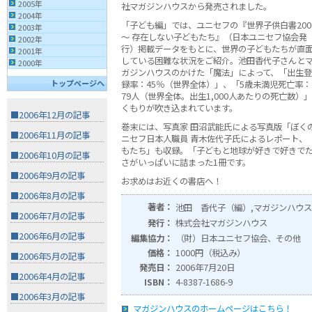
2005年
社マガジンハウスから発売されました。
2004年
「子ども編」では、ユニセフの『世界子供白書200
2003年
〜 存在しない子どもたち』（日本ユニセフ協会発
2002年
行）掲載データをもとに、世界の子どもたちが直
2001年
している困難な状況をご紹介。池田香代子さんと
2000年
ガジンハウスのかけた「魔法」によって、「出生登
トップページへ
録率：45％（世界全体）」、「5歳未満児死亡率：
79人（世界全体。出生1,000人あたりの死亡数
くもりが吹き込まれています。
■2006年12月の記事
巻末には、写真家 田沼武能氏による写真版「ぼくの
■2006年11月の記事
ニセフ日本人職員 青木佐代子氏によるレポート、
もたち」も収録。「子どもと地球が好きで好きで
■2006年10月の記事
さがいっぱいに詰まった1冊です。
■2006年9月の記事
お求めはお近くの書店へ！
■2006年8月の記事
著者：
池田 香代子（編）,マガジンハウ
■2006年7月の記事
発行：
株式会社マガジンハウス
■2006年6月の記事
編集協力：
（財）日本ユニセフ協会、その他
価格：
1000円（税込み）
■2006年5月の記事
発売日：
2006年7月20日
■2006年4月の記事
ISBN：
4-8387-1686-9
■2006年3月の記事
マガジンハウスのホームページはこちら！