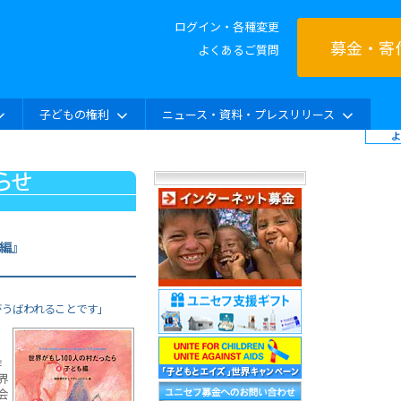
ログイン・各種変更
募金・寄
よくあるご質問
子どもの権利
ニュース・資料・プレスリリース
も編』
がうばわれることです」
、
作
界
会