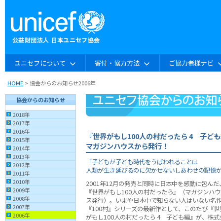
ユニセフについて
寄付・協力方法
ご協力者様ナビ
HOME
> 協会からのお知らせ2006年
協会からのお知らせ
2018年
2017年
2016年
『世界がもし100人の村だったら 4 子ど
2015年
マガジンハウスから発行！
2014年
2013年
「子どもが子ども時代をうばわれることは
2012年
人類が生き延びるのに欠かせないしあわせの記憶
2011年
2010年
2001年12月の発売と同時に日本中を感動に包んだ
2009年
『世界がもし100人の村だったら』（マガジンハウ
2008年
ス発行）。いまや日本中で知らない人はいない名
2007年
『100村』シリーズの最新作として、このたび『世
2006年
がもし100人の村だったら 4 子ども編』が、株式