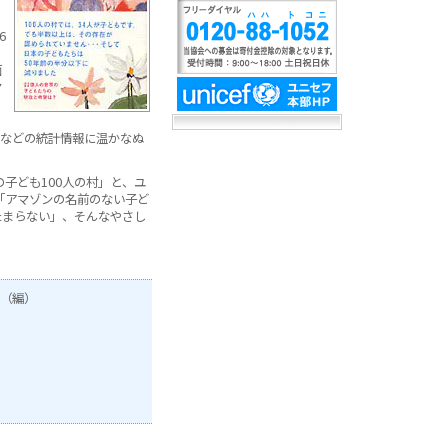
6
面
マ
）」などの統計情報に温かなぬ
子ども100人の村」と、ユ
「アマゾンの名前のない子ど
たまらない」、そんなやさし
ス（編）