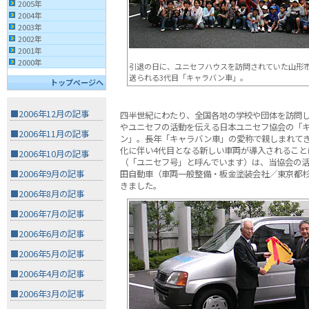
2005年
2004年
2003年
2002年
2001年
2000年
引退の日に、ユニセフハウスを訪問されていた山形
送られる3代目「キャラバン車」。
トップページへ
■2006年12月の記事
四半世紀にわたり、全国各地の学校や団体を訪問
やユニセフの活動を伝える日本ユニセフ協会の「
■2006年11月の記事
ン」。長年「キャラバン車」の愛称で親しまれて
化に伴い4代目となる新しい車両が導入されること
■2006年10月の記事
（「ユニセフ号」と呼んでいます）は、当協会の活
田自動車（車両一般整備・板金塗装会社／東京都
■2006年9月の記事
きました。
■2006年8月の記事
■2006年7月の記事
■2006年6月の記事
■2006年5月の記事
■2006年4月の記事
■2006年3月の記事