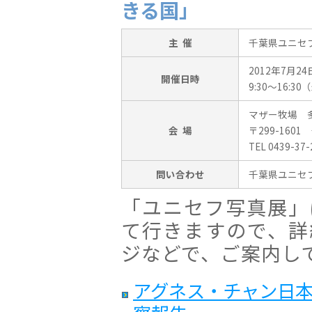
きる国」
主 催
千葉県ユニセ
2012年7月2
開催日時
9:30〜16:3
マザー牧場 
会 場
〒299-160
TEL 0439-37-
問い合わせ
千葉県ユニセフ協会 
「ユニセフ写真展」
て行きますので、詳
ジなどで、ご案内し
アグネス・チャン日