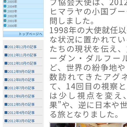
フ協会大使は、201
2005年
2004年
ヒマラヤの小国ブー
2003年
2002年
問しました。
2001年
2000年
1998年の大使就任
トップページへ
な状況に置かれてい
たちの現状を伝え、
■2012年12月の記事
ーダン・ダルフー
■2012年11月の記事
■2012年10月の記事
ど、世界の紛争地や
■2012年9月の記事
数訪れてきたアグ
■2012年8月の記事
て、14回目の視察
■2012年7月の記事
は少し視点を変え
■2012年6月の記事
果”や、逆に日本や世
■2012年5月の記事
る旅となりました。
■2012年4月の記事
■2012年3月の記事