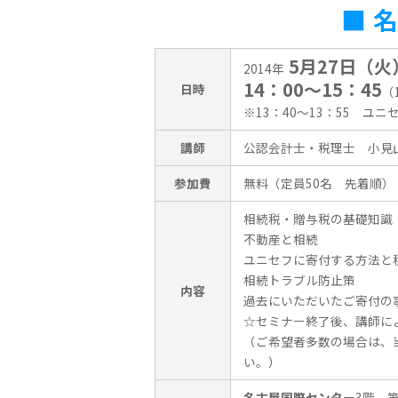
■ 
5月27日（火
2014年
14：00〜15：45
日時
（
※13：40〜13：55 ユ
講師
公認会計士・税理士 小見
参加費
無料（定員50名 先着順）
相続税・贈与税の基礎知識
不動産と相続
ユニセフに寄付する方法と
相続トラブル防止策
内容
過去にいただいたご寄付の
☆セミナー終了後、講師に
（ご希望者多数の場合は、
い。）
名古屋国際センター
3階 