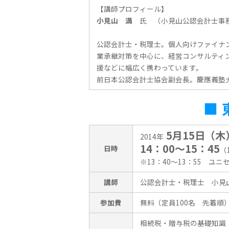
【講師プロフィール】
小見山 満
氏 （小見山公認会計士事務
公認会計士・税理士。個人向けファイナ
業承継対策を中心に、経営コンサルティン
援などに幅広く携わっています。
前日本公認会計士協会副会長。慶應義塾
■
5月15日（木
2014年
14：00〜15：45
日時
（
※13：40〜13：55 ユ
講師
公認会計士・税理士 小見
参加費
無料（定員100名 先着順
相続税・贈与税の基礎知識