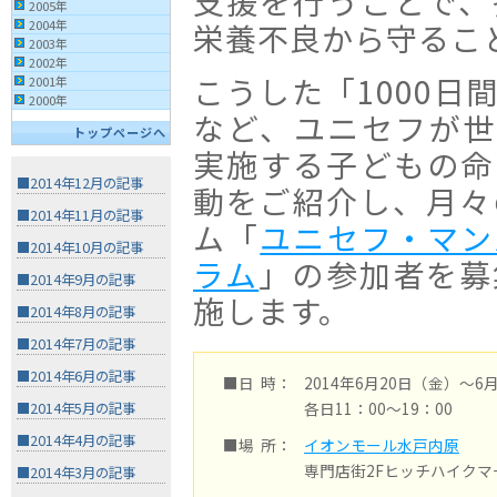
支援を行うことで、
2005年
2004年
栄養不良から守るこ
2003年
2002年
こうした「1000日
2001年
2000年
など、ユニセフが世
トップページへ
実施する子どもの命
■2014年12月の記事
動をご紹介し、月々
■2014年11月の記事
ム「
ユニセフ・マン
■2014年10月の記事
ラム
」の参加者を募
■2014年9月の記事
施します。
■2014年8月の記事
■2014年7月の記事
■2014年6月の記事
■日 時：
2014年6月20日（金）〜6
各日11：00〜19：00
■2014年5月の記事
■2014年4月の記事
■場 所：
イオンモール水戸内原
専門店街2Fヒッチハイクマ
■2014年3月の記事