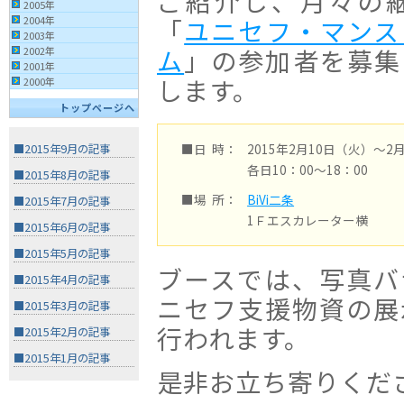
ご紹介し、月々の
2005年
2004年
「
ユニセフ・マンス
2003年
ム
」の参加者を募集
2002年
2001年
します。
2000年
トップページへ
■日 時：
2015年2月10日（火）〜2
■2015年9月の記事
各日10：00〜18：00
■2015年8月の記事
■場 所：
BiVi二条
■2015年7月の記事
1Ｆエスカレーター横
■2015年6月の記事
■2015年5月の記事
ブースでは、写真バ
■2015年4月の記事
ニセフ支援物資の展
■2015年3月の記事
行われます。
■2015年2月の記事
■2015年1月の記事
是非お立ち寄りくだ