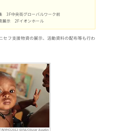
集 3F中央街グローバルワーク前
資展示 2Fイオンホール
ニセフ支援物資の展示、活動資料の配布等も行わ
/NYHQ2012-0356/Olivier Asselin