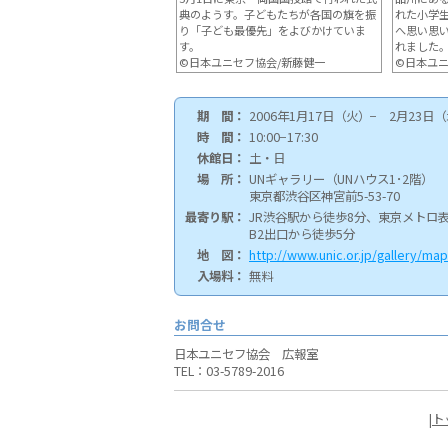
典のようす。子どもたちが各国の旗を振
れた小学
り「子ども最優先」をよびかけていま
へ思い思
す。
れました
©日本ユニセフ協会/新藤健一
©日本ユ
期 間：
2006年1月17日（火）− 2月23日
時 間：
10:00−17:30
休館日：
土・日
場 所：
UNギャラリー（UNハウス1･2階）
東京都渋谷区神宮前5-53-70
最寄り駅：
JR渋谷駅から徒歩8分、東京メト
B2出口から徒歩5分
地 図：
http://www.unic.or.jp/gallery/map
入場料：
無料
お問合せ
日本ユニセフ協会 広報室
TEL：03-5789-2016
|
ト