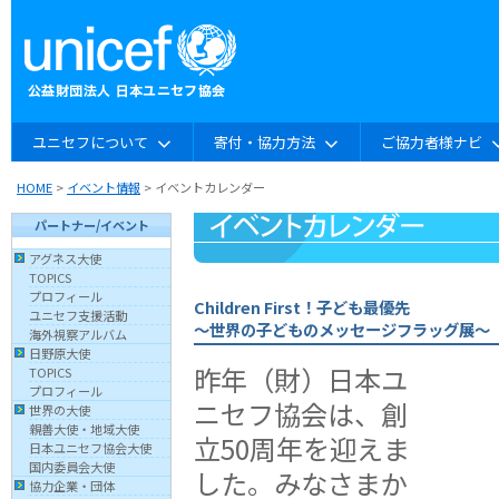
ユニセフについて
寄付・協力方法
ご協力者様ナビ
HOME
>
イベント情報
> イベントカレンダー
パートナー/イベント
アグネス大使
TOPICS
プロフィール
Children First！子ども最優先
ユニセフ支援活動
〜世界の子どものメッセージフラッグ展〜
海外視察アルバム
日野原大使
昨年（財）日本ユ
TOPICS
プロフィール
ニセフ協会は、創
世界の大使
親善大使・地域大使
立50周年を迎えま
日本ユニセフ協会大使
国内委員会大使
した。みなさまか
協力企業・団体