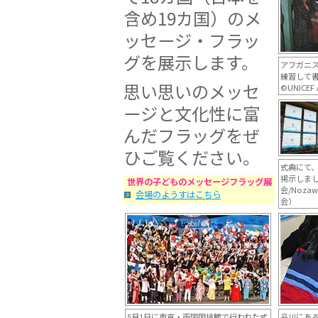
含め19カ国）のメ
ッセージ・フラッ
グを展示します。
アフガニ
練習して
思い思いのメッセ
©UNICEF 
ージと文化性に富
んだフラッグをぜ
ひご覧ください。
式典にて
掲示しま
世界の子どものメッセージフラッグ展
会/Noz
会場のようすはこちら
会）
5月1日に東京・両国国技館で行われた式
品川にあ