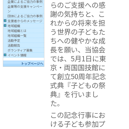
企業によるご協力の事例
らのご支援への感
企業等の支援キャンペー
謝の気持ちと、こ
ン
団体によるご協力の事例
れからの将来を担
支援者からのメッセージ
地域組織
う世界の子どもた
地域組織とは
地域組織一覧
ちへの健やかな成
活動予定
活動報告
長を願い、当協会
ボランティア募集
イベント情報
では、5月1日に東
トップページへ
京・両国国技館に
て創立50周年記念
式典『子どもの祭
典』を行いまし
た。
この記念行事にお
ける子ども参加プ