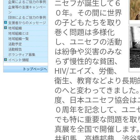
ニセフが誕生して６
企業によるご協力の事例
企業等の支援キャンペー
０年。その間に世界
ン
団体によるご協力の事例
の子どもたちを取り
支援者からのメッセージ
地域組織
巻く問題は多様化
地域組織とは
し、ユニセフの活動
地域組織一覧
活動予定
は紛争や災害のみな
活動報告
ボランティア募集
らず慢性的な貧困、
イベント情報
HIV/エイズ、労働、
トップページへ
衛生、教育などより長期
のへと変わってきました
度、日本ユニセフ協会は
０周年を記念して、ユニ
でも特に重要な問題を取
真展を全国で開催します
井和馬、高橋邦典、渋谷