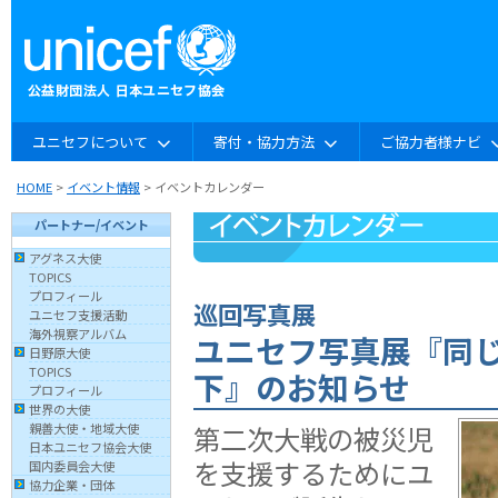
ユニセフについて
寄付・協力方法
ご協力者様ナビ
HOME
>
イベント情報
> イベントカレンダー
パートナー/イベント
アグネス大使
TOPICS
プロフィール
巡回写真展
ユニセフ支援活動
海外視察アルバム
ユニセフ写真展『同
日野原大使
TOPICS
下』のお知らせ
プロフィール
世界の大使
第二次大戦の被災児
親善大使・地域大使
日本ユニセフ協会大使
を支援するためにユ
国内委員会大使
協力企業・団体