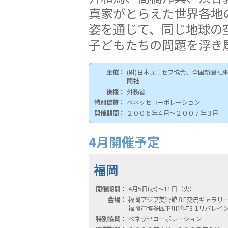
真家がとらえた世界各地
姿を通じて、同じ地球の
子どもたちの問題を浮き
主催：
(財)日本ユニセフ協会、全国新聞社
聞社
後援：
外務省
特別協賛：
ベネッセコーポレーション
開催期間：
２００６年４月〜２００７年３月
4月開催予定
福岡
開催期間：
4月5日(水)〜11日（火）
会場：
福岡アジア美術館８F交流ギャラリ
福岡市博多区下川端町3-1リバレイ
特別協賛：
ベネッセコーポレーション