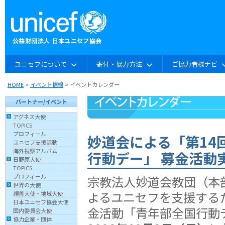
ユニセフについて
寄付・協力方法
ご協力者様ナビ
HOME
>
イベント情報
> イベントカレンダー
パートナー/イベント
アグネス大使
TOPICS
プロフィール
妙道会による「第14
ユニセフ支援活動
海外視察アルバム
行動デー」 募金活動
日野原大使
TOPICS
プロフィール
宗教法人妙道会教団（本
世界の大使
よるユニセフを支援する
親善大使・地域大使
日本ユニセフ協会大使
金活動「青年部全国行動
国内委員会大使
協力企業・団体