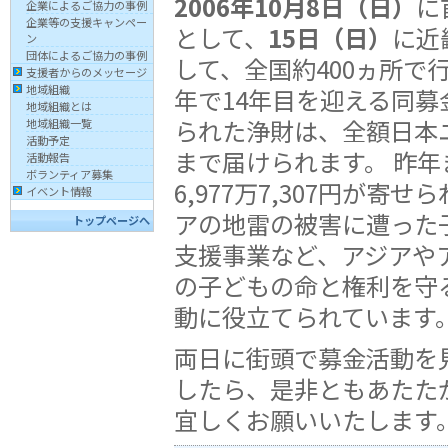
2006年10月8日（日）
に
企業によるご協力の事例
企業等の支援キャンペー
として、
15日（日）
に近
ン
団体によるご協力の事例
して、全国約400ヵ所で
支援者からのメッセージ
地域組織
年で14年目を迎える同募
地域組織とは
られた浄財は、全額日本
地域組織一覧
活動予定
まで届けられます。 昨年
活動報告
ボランティア募集
6,977万7,307円が寄
イベント情報
アの地雷の被害に遭った
トップページへ
支援事業など、アジアや
の子どもの命と権利を守
動に役立てられています
両日に街頭で募金活動を
したら、是非ともあたた
宜しくお願いいたします