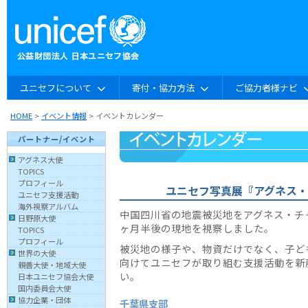
ユニセフについて
寄付・協力方法
ご協力者様ナビ
HOME
>
イベント情報
> イベントカレンダー
パートナー/イベント
アグネス大使
TOPICS
プロフィール
ユニセフ写真展『アグネス
ユニセフ支援活動
海外視察アルバム
中国四川省の地震被災地をアグネス・チ
日野原大使
ヶ月半後の現地を視察しました。
TOPICS
プロフィール
被災地の様子や、物資だけでなく、子ど
世界の大使
向けてユニセフが取り組む支援活動を新
親善大使・地域大使
い。
日本ユニセフ協会大使
国内委員会大使
協力企業・団体
千葉県支部