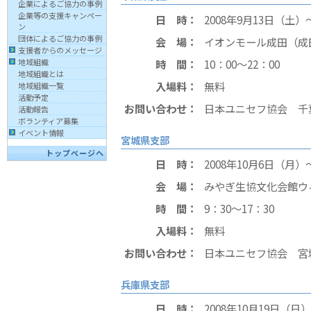
企業によるご協力の事例
企業等の支援キャンペー
日 時：
2008年9月13日（土）
ン
団体によるご協力の事例
会 場：
イオンモール成田（成
支援者からのメッセージ
時 間：
10：00〜22：00
地域組織
地域組織とは
入場料：
無料
地域組織一覧
活動予定
お問い合わせ：
日本ユニセフ協会 千葉県支
活動報告
ボランティア募集
イベント情報
宮城県支部
トップページへ
日 時：
2008年10月6日（月）
会 場：
みやぎ生協文化会館ウ
時 間：
9：30〜17：30
入場料：
無料
お問い合わせ：
日本ユニセフ協会 宮城県支
兵庫県支部
日 時：
2008年10月19日（日