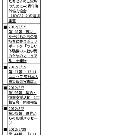
たちとそのご家族
のために—;青年海
外協力協会
（JOCA）との連携
事業
2012/3/19
■
第148報 被災し
た子どもたちの気
持ちに寄り添うサ
ポートを「つらい
体験後の未就学児
のためのマニュア
ル」を発行
2012/3/15
■
第147報 『3.11
ユニセフ 東日本大
震災報告写真展』
2012/3/7
■
第146報 緊急・
復興支援活動 1年
報告会 開催報告
2012/3/2
■
第145報 世界か
らの応援メッセー
ジ
2012/2/28
■
第144報 『3.11