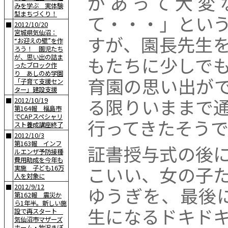
があって大変
みを学ぶ 実体験
型まちづくり！
て・・・」とい
2012/10/20
■
宮城県気仙沼：
すが、園長先生
“お迎えの壁”を作
ろう！ 園児たち
もたちに少しで
が、思い出の詰ま
ったブロック作
り あしのめ学園
育園の思い出が
「子育て支援セン
ター」建設支援
る限りいままで
2012/10/19
■
第164報 福島市
でCAPスペシャリ
行ってきたそうで
スト養成講座終了
2012/10/3
■
第163報 インフ
証書授与式の後
ルエンザ予防接種
費用助成を今年も
こいい、女の子
実施 子ども16万
人を対象に
2012/9/12
ゆうぎを、最後
■
第162報 震災か
ら1年半。新しい施
生になるドキド
設で再スタート
気仙沼市マザーズ
ホーム・牧沢きぼ