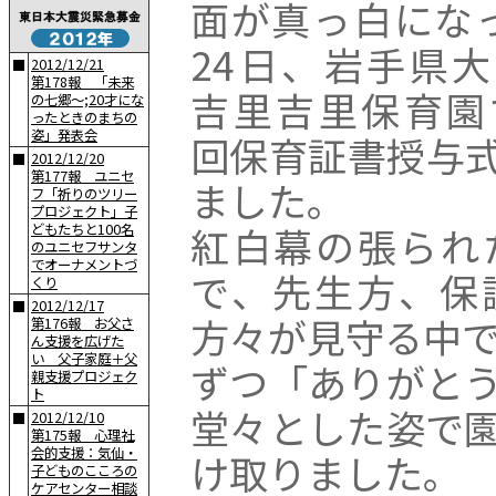
面が真っ白にな
24日、岩手県
2012/12/21
■
第178報 「未来
吉里吉里保育園
の七郷〜;20才にな
ったときのまちの
姿」発表会
回保育証書授与
2012/12/20
■
第177報 ユニセ
ました。
フ「祈りのツリー
プロジェクト」子
紅白幕の張られ
どもたちと100名
のユニセフサンタ
でオーナメントづ
で、先生方、保
くり
2012/12/17
■
方々が見守る中で
第176報 お父さ
ん支援を広げた
い 父子家庭＋父
ずつ「ありがと
親支援プロジェク
ト
堂々とした姿で
2012/12/10
■
第175報 心理社
会的支援：気仙・
け取りました。
子どものこころの
ケアセンター相談