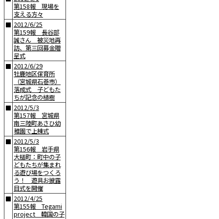
第158報 現場を
支える方々
2012/6/25
■
第159報 長谷部
誠さん 被災地再
訪、第三回募金贈
呈式
2012/6/29
■
牡鹿地区保育所
（宮城県石巻市）
落成式 子どもた
ちが記念の植樹
2012/5/3
■
第157報 宮城県
南三陸町あさひ幼
稚園で上棟式
2012/5/3
■
第156報 岩手県
大槌町：町中の子
どもたちが集まれ
る遊び場をつくろ
う！ 遊具お披露
目式を開催
2012/4/25
■
第155報 Tegami
project 韓国の子