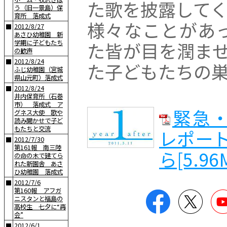
た歌を披露して
う（旧一景島）保
育所 落成式
様々なことがあ
2012/8/27
■
あさひ幼稚園 新
た皆が目を潤ま
学期に子どもたち
の歓声
2012/8/24
■
た子どもたちの
ふじ幼稚園（宮城
県山元町）落成式
2012/8/24
■
井内保育所（石巻
市） 落成式 ア
緊急・
グネス大使 歌や
読み聞かせで子ど
もたちと交流
レポー
2012/7/30
■
第161報 南三陸
ら[5.96M
の命の木で建てら
れた新園舎 あさ
ひ幼稚園 落成式
2012/7/6
■
第160報 アフガ
Facebook
Twitt
ニスタンと福島の
高校生 七夕に“再
会”
2012/6/1
■