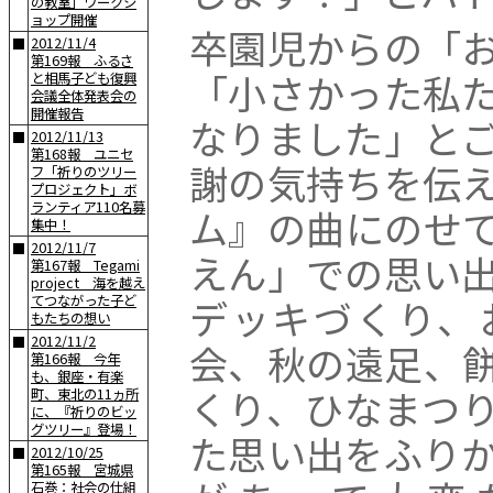
の教室」ワークシ
ョップ開催
卒園児からの「
2012/11/4
■
第169報 ふるさ
「小さかった私
と相馬子ども復興
会議全体発表会の
開催報告
なりました」と
2012/11/13
■
第168報 ユニセ
謝の気持ちを伝
フ「祈りのツリー
プロジェクト」ボ
ランティア110名募
ム』の曲にのせ
集中！
2012/11/7
■
えん」での思い
第167報 Tegami
project 海を越え
デッキづくり、
てつながった子ど
もたちの想い
2012/11/2
■
会、秋の遠足、
第166報 今年
も、銀座・有楽
くり、ひなまつ
町、東北の11ヵ所
に、『祈りのビッ
グツリー』登場！
た思い出をふり
2012/10/25
■
第165報 宮城県
石巻：社会の仕組