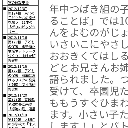
室の建設支援
年中つばき組の
2012/12/07
■
第174報 東北の
ることば」では1
子どもたちの幸せ
を願う 11本の
「祈りのビッグツ
んをよむのがじ
リー」
2012/11/16
■
いさいこにやさ
第173報 子ども
の保護：虐待防止
おおきくてはし
地域ネットワーク
づくりに向けた研
修実施
どとお兄さんお
2012/11/16
■
第172報 子ども
語られました。
の保護：家庭にお
けるリスクの発見
と対応に関する研
受けて、卒園児
修実施
2012/11/20
■
ももうすぐひま
第171報 宮城県
名取市長ご来協
「感謝の盾」贈呈
ます。小さい子
2012/11/14
■
第170報 大槌町
します！」とバ
の小学校で「未来