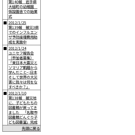
第140報 岩手県
大槌町の幼稚園
仮設園舎での始業
式
2012/1/25
■
第139報 被災3県
でのインフルエン
ザ予防接種費用助
成を実施中
2012/1/24
■
ユニセフ報告会
（参加者募集）
「東日本大震災と
ソマリア飢饉から
学んだこと−;日本
そして世界の大災
害に我々は何をな
すべきか？」
2012/1/10
■
第138報 被災地
に、子どもたちの
図書館が戻ってき
ました 「名取市
図書館どんぐり子
ども図書室」完成
先頭に戻る