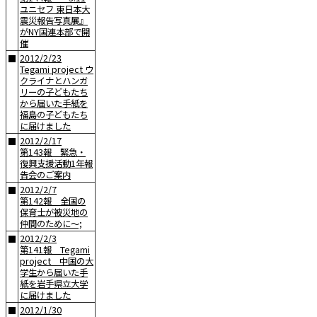
ユニセフ 東日本大
震災報告写真展』
がNY国連本部で開
催
2012/2/23
■
Tegami project ウ
クライナとハンガ
リーの子どもたち
から届いた手紙を
福島の子どもたち
に届けました
2012/2/17
■
第143報 緊急・
復興支援活動1年報
告会のご案内
2012/2/7
■
第142報 全国の
保育士が被災地の
仲間のために〜;
2012/2/3
■
第141報 Tegami
project 中国の大
学生から届いた手
紙を岩手県立大学
に届けました
2012/1/30
■