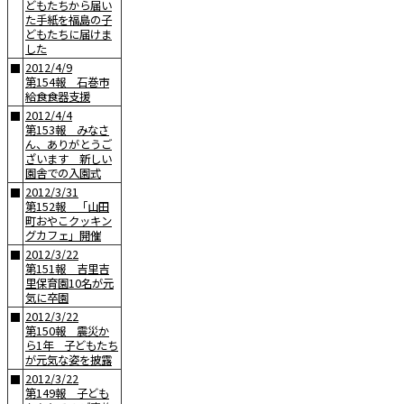
どもたちから届い
た手紙を福島の子
どもたちに届けま
した
2012/4/9
■
第154報 石巻市
給食食器支援
2012/4/4
■
第153報 みなさ
ん、ありがとうご
ざいます 新しい
園舎での入園式
2012/3/31
■
第152報 「山田
町おやこクッキン
グカフェ」開催
2012/3/22
■
第151報 吉里吉
里保育園10名が元
気に卒園
2012/3/22
■
第150報 震災か
ら1年 子どもたち
が元気な姿を披露
2012/3/22
■
第149報 子ども