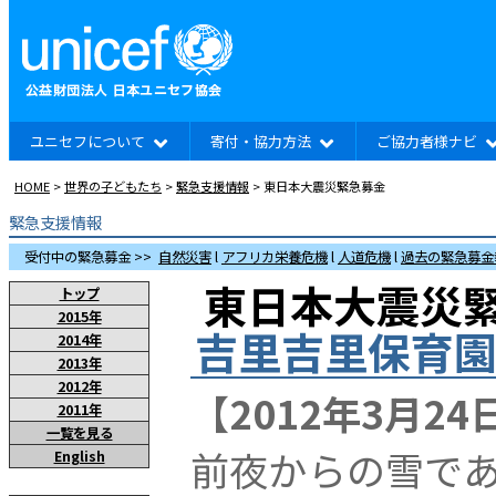
ユニセフについて
寄付・協力方法
ご協力者様ナビ
HOME
>
世界の子どもたち
>
緊急支援情報
> 東日本大震災緊急募金
緊急支援情報
受付中の緊急募金 >>
自然災害
l
アフリカ栄養危機
l
人道危機
l
過去の緊急募金
東日本大震災緊
トップ
2015年
吉里吉里保育園
2014年
2013年
2012年
【2012年3月2
2011年
一覧を見る
前夜からの雪で
English