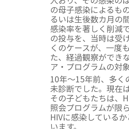
人おり、その感染のほ
の母子感染によるも
るいは生後数カ月の
感染率を著しく削減
の投与を、当時は受
くのケースが、一度も
た、経過観察ができ
ア・プログラムの対
10年〜15年前、多く
未診断でした。現在
その子どもたちは、H
照会プログラムが限
HIVに感染している
います。