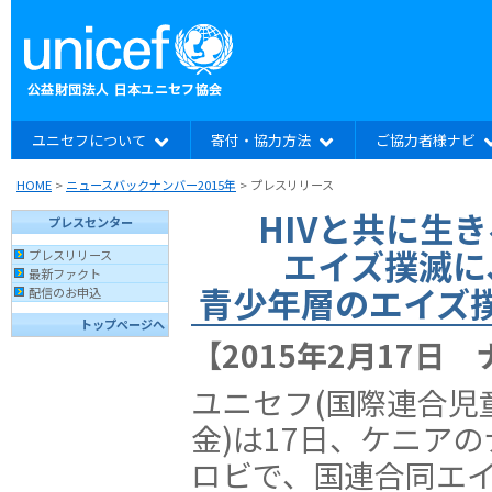
ユニセフについて
寄付・協力方法
ご協力者様ナビ
HOME
>
ニュースバックナンバー2015年
>
プレスリリース
HIVと共に生き
プレスセンター
エイズ撲滅に
プレスリリース
最新ファクト
青少年層のエイズ
配信のお申込
トップページへ
【2015年2月17日
ユニセフ(国際連合児
金)は17日、ケニアの
ロビで、国連合同エ