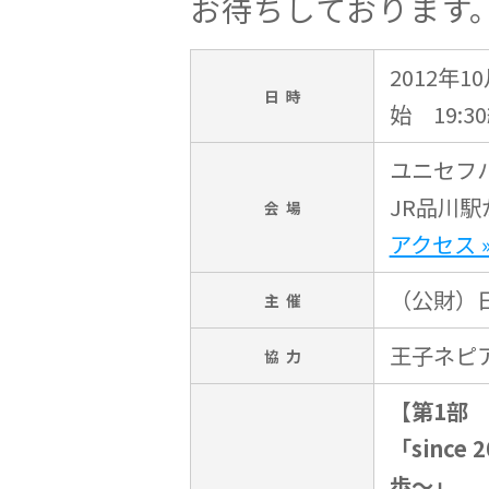
お待ちしております
2012年1
日 時
始 19:3
ユニセフハ
JR品川駅
会 場
アクセス 
（公財）
主 催
王子ネピ
協 力
【第1部 1
「sinc
歩〜」