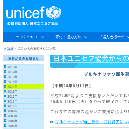
ユニセフについて
寄付・協力方法
ご協力者様ナビ
HOME
> 協会からのお知らせ2014年
協会からのお知らせ
2018年
2017年
ブルキナファソ衛生募
2016年
2015年
【平成26年6月11日】
2014年
2013年
平成22年3月よりご支援をいただいて
2012年
26年6月10日（火）をもって終了させ
2011年
2010年
これまでの皆様の温かいご支援に心より
2009年
2008年
2007年
ブルキナファソ衛生募金 受付終了につ
2006年