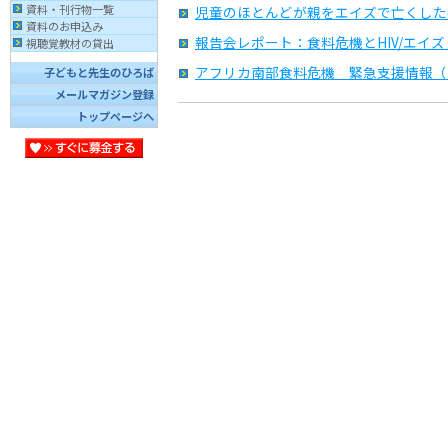
資料・刊行物一覧
児童のほとんどが親をエイズで亡くした
資料のお申込み
報告会レポート：食料危機とHIV/エイズ（
視聴覚教材の貸出
アフリカ南部食料危機 緊急支援情報（2
子どもと先生のひろば
メールマガジン登録
トップページへ