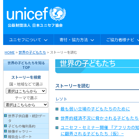
ユニセフについて
寄付・協力方法
ご協力者様ナビ
HOME
>
世界の子どもたち
> ストーリーを読む
世界の子どもたちを知る
TOP
ストーリーを検索
国・地域などで選ぶ
ストーリーを読む
テーマで選ぶ
レソト
最も弱い立場の子どもたちのために
世界子供白書・統計デー
世界的経済不況に脅かされる子どもたち
タ
子どもの権利条約
ユニセフ・セミナー開催 『アフリカの
映像ギャラリー
に翻弄される子どもたち（仮）−
報告会レポート