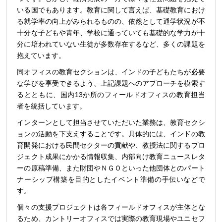
いる国でもあります。教育に関して言えば、基礎教育におけ
る就学率の向上がみられるものの、依然として通学状況が不
十分な子どもや青年、学校に通っていても基礎的な学力が十
分に培われていない生徒が多数存在するなど、多くの課題を
抱えています。
同オフィスの教育セクションは、インドの子どもたちが必要
な学びを享受できるよう、上記課題へのアプローチを模索す
るとともに、国内13か所のフィールドオフィスの教育担当
者を統括しています。
インターンとして担当させていただいた業務は、教育セクシ
ョンの活動を下支えすることです。具体的には、インドの教
育開発における民間セクターの貢献や、教授法に関するプロ
ジェクト成果にかかる情報収集、内部向け教育ニュースレタ
ーの原稿準備、また財団やＮＧＯといった他団体とのパート
ナーシップ構築を目的としたイベント準備の手伝いなどで
す。
個々の支援プロジェクトは各フィールドオフィスが主体とな
るため、カントリーオフィスでは実際の教育現場やユニセフ