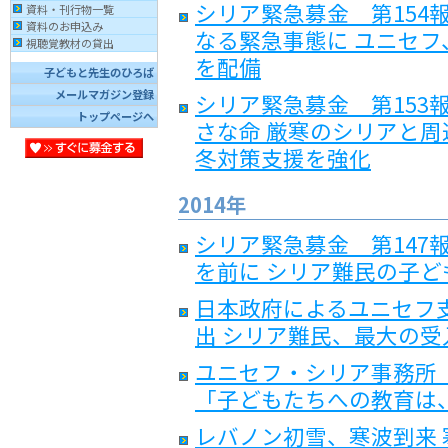
シリア緊急募金 第154
資料・刊行物一覧
資料のお申込み
なる緊急事態に ユニセ
視聴覚教材の貸出
を配備
子どもと先生のひろば
メールマガジン登録
シリア緊急募金 第153
トップページへ
さな命 厳寒のシリアと周
冬対策支援を強化
2014年
シリア緊急募金 第147
を前に シリア難民の子
日本政府によるユニセフ支
出 シリア難民、最大の
ユニセフ・シリア事務所
「子どもたちへの教育は
レバノン初雪、寒波到来