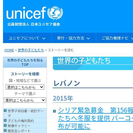
ユニセフについて
寄付・協力方法
ご協力者様ナビ
HOME
>
世界の子どもたち
> ストーリーを読む
世界の子どもたちを知る
TOP
ストーリーを検索
国・地域などで選ぶ
レバノン
テーマで選ぶ
2015年
シリア緊急募金 第156
世界子供白書・統計デー
たちへ冬服を提供 バー
タ
子どもの権利条約
布が可能に
映像ギャラリー
報告会レポート