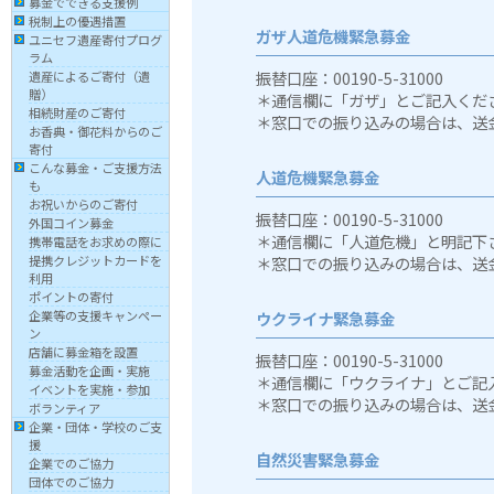
募金でできる支援例
税制上の優遇措置
ガザ人道危機緊急募金
ユニセフ遺産寄付プログ
ラム
振替口座：00190-5-31000
遺産によるご寄付（遺
贈）
＊通信欄に「ガザ」とご記入くだ
相続財産のご寄付
＊窓口での振り込みの場合は、送
お香典・御花料からのご
寄付
こんな募金・ご支援方法
人道危機緊急募金
も
お祝いからのご寄付
振替口座：00190-5-31000
外国コイン募金
＊通信欄に「人道危機」と明記下
携帯電話をお求めの際に
＊窓口での振り込みの場合は、送
提携クレジットカードを
利用
ポイントの寄付
ウクライナ緊急募金
企業等の支援キャンペー
ン
店舗に募金箱を設置
振替口座：00190-5-31000
募金活動を企画・実施
＊通信欄に「ウクライナ」とご記
イベントを実施・参加
＊窓口での振り込みの場合は、送
ボランティア
企業・団体・学校のご支
援
自然災害緊急募金
企業でのご協力
団体でのご協力