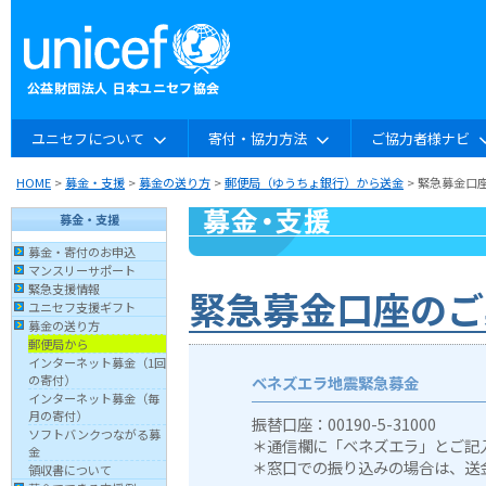
ユニセフについて
寄付・協力方法
ご協力者様ナビ
HOME
>
募金・支援
>
募金の送り方
>
郵便局（ゆうちょ銀行）から送金
> 緊急募金口
募金・支援
募金・寄付のお申込
マンスリーサポート
緊急支援情報
緊急募金口座のご
ユニセフ支援ギフト
募金の送り方
郵便局から
インターネット募金（1回
ベネズエラ地震緊急募金
の寄付）
インターネット募金（毎
月の寄付）
振替口座：00190-5-31000
ソフトバンクつながる募
＊通信欄に「ベネズエラ」とご記
金
＊窓口での振り込みの場合は、送
領収書について