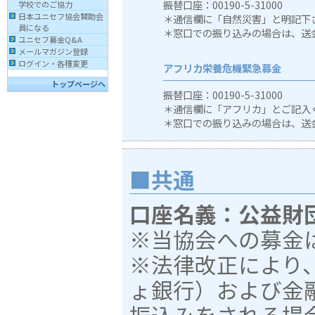
振替口座：00190-5-31000
学校でのご協力
日本ユニセフ協会賛助会
＊通信欄に「自然災害」と明記下
員になる
＊窓口での振り込みの場合は、送
ユニセフ募金Q&A
メールマガジン登録
ログイン・各種変更
アフリカ栄養危機緊急募金
トップページへ
振替口座：00190-5-31000
＊通信欄に「アフリカ」とご記入
＊窓口での振り込みの場合は、送
■共通
口座名義：公益財
※当協会への募金
※法律改正により、
ょ銀行）および金
振込みをされる場