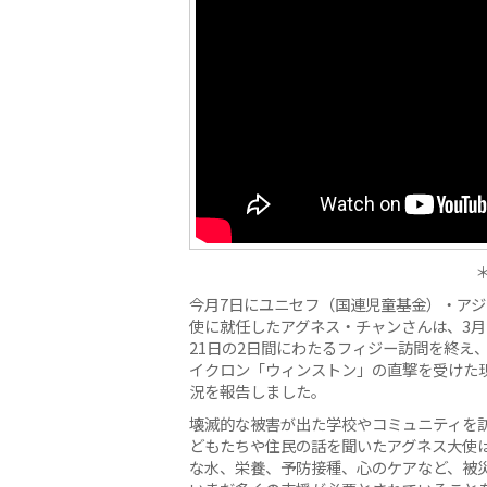
今月7日にユニセフ（国連児童基金）・ア
使に就任したアグネス・チャンさんは、3月
21日の2日間にわたるフィジー訪問を終え
イクロン「ウィンストン」の直撃を受けた
況を報告しました。
壊滅的な被害が出た学校やコミュニティを
どもたちや住民の話を聞いたアグネス大使
な水、栄養、予防接種、心のケアなど、被