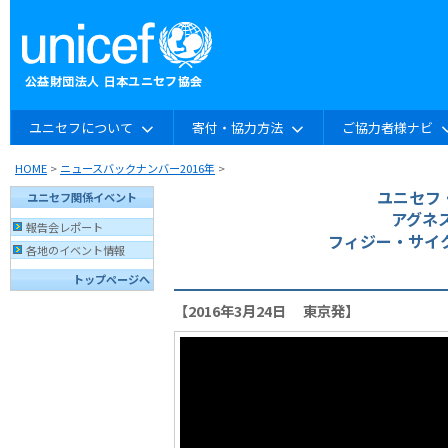
ユニセフについて
寄付・協力方法
ご協力者様ナビ
HOME
>
ニュースバックナンバー2016年
>
ユニセフ
ユニセフ関係イベント
アグネ
報告会レポート
フィジー・サイ
各地のイベント情報
トップページへ
【2016年3月24日 東京発】