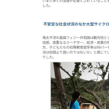
いまだ多くの支援が必要とされていること
した。
不安定な社会状況のなか大型サイク
南太平洋の島国フィジー共和国は観光地と
信感、度重なるクーデター、経済・産業の
方、子どもたちの初等教育就学率は99パー
況は他国より良いのではないか」と感じて
でした。