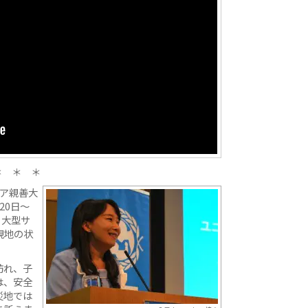
＊ ＊ ＊
ジア親善大
20日～
、大型サ
現地の状
訪れ、子
は、安全
災地では