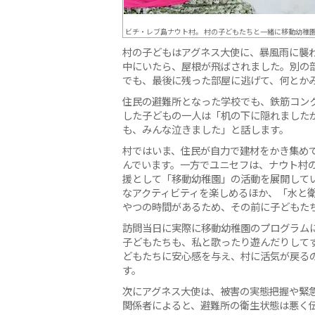
ビチ・レブ島ナウト村。 村の子どもたちと一緒に移動幼稚
村の子どもはアグネス大使に、暴風雨に襲
中にいたら、屋根が飛ばされました。別の
でも、最後に残った部屋に逃げて、何とか
住民の避難所となった学校でも、鉄筋コン
した子どもの一人は「机の下に隠れました
も、みんな泣きました」と話します。
村ではいま、住民が自力で建材をかき集め
んでいます。一方でユニセフは、ナウト村
援として「移動幼稚園」の活動を展開して
なアクティビティを楽しめるほか、「水と
やつの時間があるため、その前に子どもた
訪問当日に実際に移動幼稚園のプログラム
子どもたちも、私と歌ったり遊んだりして
どもたちに安心感を与え、村に活気が戻る
す。
次にアグネス大使は、被害の実態把握や緊
関係者によると、避難所の衛生状態は悪く