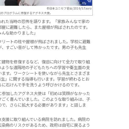
©日本ユニセフ協会/2016/S.Taura
園のプログラムに参加するアグネス大使。
われた当時の恐怖を語ります。「家族みんなで家の
部屋に避難したら、また屋根が飛ばされたのです。
みんな助かりました」
クリートの柱や屋根が飛ばされました。学校に避難
が、すごい音がして怖かったです。男の子も先生
て建物を修復するなど、復旧に向けて全力で取り組
のような遠隔地の子どもたちへの学習や衛生面の支
います。ワークシートを使いながら先生とさまざま
衛生」に関する指導も行います。学習が終わるとお
ちに石けんで手を洗うよう呼びかけるのです。
に参加したアグネス大使は「初めは笑顔がなかった
すごく喜んでいました。このような取り組みは、子
ので、さらに拡大する必要があります」と話しま
急支援に取り組んでいる病院を訪れました。病院の
伝染病のリスクがあるため、政府は自宅に戻るよう