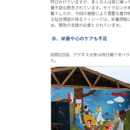
呼びかけていますが、多くの人は家に帰っ
養不良も懸念されています。サイクロンが
難でしたが、今回の被害により貴重な農作
る社会慣習が残るフィジーでは、栄養摂取
め、緊急の支援が必要とされています。
水、栄養や心のケアも不足
訪問2日目、アグネス大使は飛行機でオバ
た。