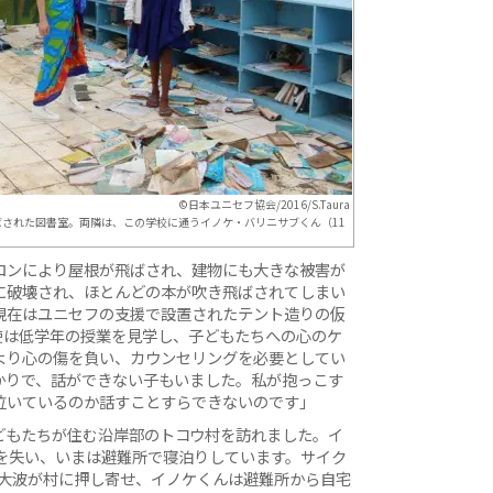
©日本ユニセフ協会/2016/S.Taura
ばされた図書室。両隣は、この学校に通うイノケ・バリニサブくん（11
ロンにより屋根が飛ばされ、建物にも大きな被害が
に破壊され、ほとんどの本が吹き飛ばされてしまい
現在はユニセフの支援で設置されたテント造りの仮
使は低学年の授業を見学し、子どもたちへの心のケ
より心の傷を負い、カウンセリングを必要としてい
かりで、話ができない子もいました。私が抱っこす
泣いているのか話すことすらできないのです」
どもたちが住む沿岸部のトコウ村を訪れました。イ
を失い、いまは避難所で寝泊りしています。サイク
の大波が村に押し寄せ、イノケくんは避難所から自宅