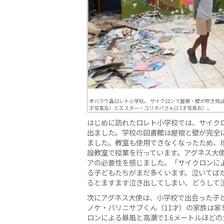
オバラウ島ロレト小学校。 サイクロンで屋根・壁が吹き飛
才写真左）とエスター・コリタパさん(13才写真右）。
はじめに訪れたロレト小学校では、サイク
出ました。学校の図書館は屋根と壁が完全
ました。教室も使用できなくなったため、
設教室で授業を行っています。アグネス大
アの必要性を感じました。「サイクロンに
る子どもたちがまだ多くいます。泣いてば
るとますます泣き出してしまい、どうして
次にアグネス大使は、小学校で出会った子
ノケ・バリニサブくん（11才）の家族は家
ロンによる暴風と高潮で1.6メートルほど