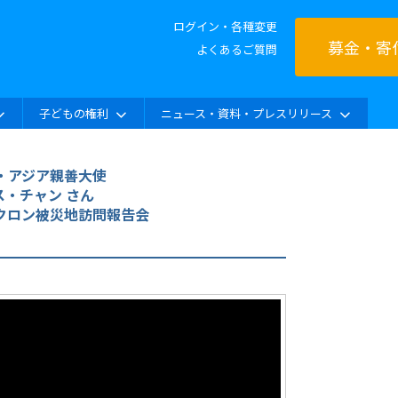
ログイン・各種変更
募金・寄
よくあるご質問
子どもの権利
ニュース・資料・プレスリリース
・アジア親善大使
ス・チャン さん
クロン被災地訪問報告会