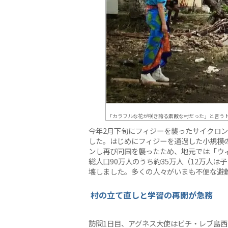
「カラフルな花が咲き誇る素敵な村だった」と言う
今年2月下旬にフィジーを襲ったサイクロ
した。はじめにフィジーを通過した小規模
ンし再び同国を襲ったため、地元では「ウ
総人口90万人のうち約35万人（12万人は子
壊しました。多くの人々がいまも不便な避
村の立て直しと学習の再開が急務
訪問1日目、アグネス大使はビチ・レブ島西