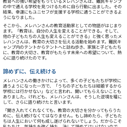
教育への強い希望をもっているメレハンさんは、難民キャンプ
の中で通える学校を見つけるために自ら行動に出ました。その
結果、幸運にもユニセフが支援する学校に通うことができるよ
うになりました。
そこから、メレハンさんの教育活動家としての物語がはじまり
ます。「教育は、自分の人生を変えることができる。そして、
他の子どもたちの人生も変えることができる」と強く思ったメ
レハンさんは、教育の大切さを伝える活動を始めます。難民キ
ャンプ内のテントからテントへと訪ね歩き、家族と子どもたち
に、教育の大切さ、教育がもたらす未来への希望について、熱
心に語り続けたのです。
諦めずに、伝え続ける
メレハンさんの働きかけによって、多くの子どもたちが学校に
通うようになった一方で、「うちの子どもたちは結婚するから
学校には行かせない」などと言われ、聞いてもらえないことも
ありました。けれども、メレハンさんは、そうした逆境を糧に
して、さらに語り続けたと言います。
「聞き入れてくれなくても、教育の大切さを分かってもらうた
めに、伝え続けなくてはなりません。もし諦めたら、子どもた
ちは人生において何も成し遂げられないでしょう。だからこそ
私たちは、気持ちを強く持ち、決して諦めてはいけないので