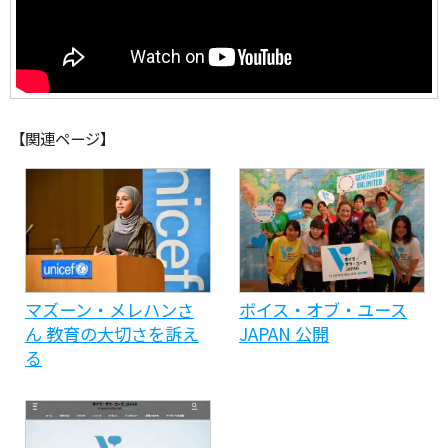
【関連ページ】
マズーン・メレハンさ
ボイス・オブ・ユース
ん 教育の大切さを訴え
JAPAN 公開
る