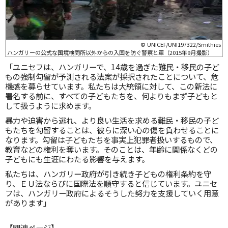
© UNICEF/UNI197322/Smithies
ハンガリーの公式な国境検問所以外からの入国を防ぐ警察と軍（2015年9月撮影）
「ユニセフは、ハンガリーで、14歳を過ぎた難民・移民の子ど
もの強制勾留が予測される法案が採択されたことについて、危
機感を募らせています。私たちは大統領に対して、この新法に
署名する前に、すべての子どもたちを、何よりもまず子どもと
して扱うように求めます。
暴力や迫害から逃れ、より良い生活を求める難民・移民の子ど
もたちを勾留することは、彼らに深い心の傷を負わせることに
なります。勾留は子どもたちを事実上犯罪者扱いするもので、
教育などの権利を奪います。そのことは、年齢に関係なくどの
子どもにも生涯にわたる影響を与えます。
私たちは、ハンガリー政府が引き続き子どもの権利条約を守
り、ＥＵ法ならびに国際法を順守すると信じています。ユニセ
フは、ハンガリー政府によるそうした努力を支援していく用意
があります」
【関連ページ】