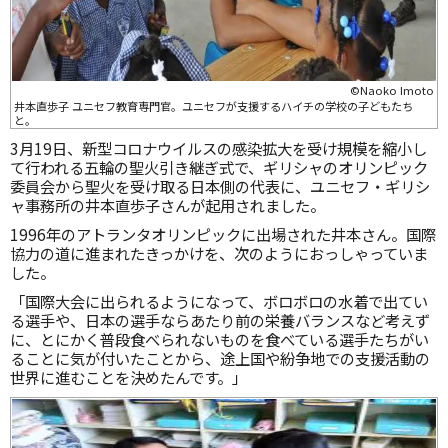
©Naoko Imoto
井本直歩子 ユニセフ教育専門官。ユニセフが支援するハイチの学校の子どもたち
と。
3月19日、新型コロナウイルスの感染拡大を受け規模を縮小し
て行われる五輪の聖火引き継ぎ式で、ギリシャのオリンピック
委員会から聖火を受け取る日本側の代表に、ユニセフ・ギリシ
ャ事務所の井本直歩子さんが起用されました。
1996年のアトランタオリンピックに出場された井本さん。国際
協力の道に進まれたきっかけを、次のようにおっしゃっていま
した。
「国際大会に出られるようになって、ボロボロの水着で出てい
る選手や、日本の選手ならあたり前の栄養バランスなど考えず
に、とにかく普段食べられないものを食べている選手たちがい
ることに気が付いたことから、途上国や紛争地での支援活動の
世界に進むことを決めたんです。」