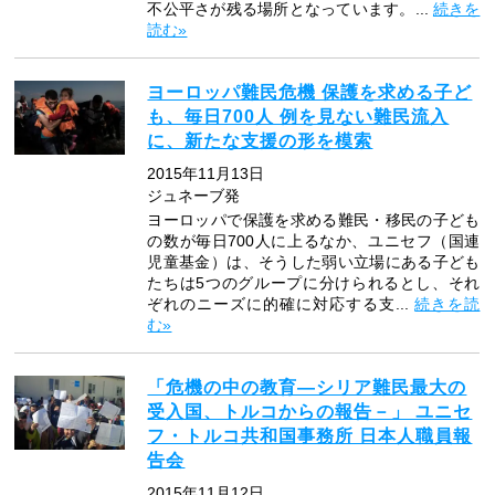
不公平さが残る場所となっています。...
続きを
読む»
ヨーロッパ難民危機 保護を求める子ど
も、毎日700人 例を見ない難民流入
に、新たな支援の形を模索
2015年11月13日
ジュネーブ発
ヨーロッパで保護を求める難民・移民の子ども
の数が毎日700人に上るなか、ユニセフ（国連
児童基金）は、そうした弱い立場にある子ども
たちは5つのグループに分けられるとし、それ
ぞれのニーズに的確に対応する支...
続きを読
む»
「危機の中の教育―シリア難民最大の
受入国、トルコからの報告－」 ユニセ
フ・トルコ共和国事務所 日本人職員報
告会
2015年11月12日