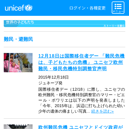
ログイン・各種変更
メニュー
難民・避難民
12月18日は国際移住者デー 「難民危機
は、子どもたちの危機」 ユニセフ欧州
難民・移民危機特別調整官声明
2015年12月18日
ジュネーブ発
国際移住者デー（12/18）に際し、ユニセフの
欧州難民・移民危機特別調整官のマリー・ピエ
ール・ポワリエは以下の声明を発表しました
「今年、2015年は、浜辺に打ち上げられた幼い
少年の遺体の痛ましい写真...
続きを読む»
欧州難民危機 ユニセフとドイツ政府が