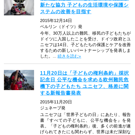
新たな協力 子どもの生活環境や保護シ
ステムの改善を目指す
2015年12月14日
ベルリン（ドイツ）発
今年、30万人以上の難民、移民の子どもたちが
ドイツに入国したことを受け、ドイツ政府とユ
ニセフは14日、子どもたちの保護とケアを改善
するための新しいパートナーシップを発表しま
した。...
続きを読む»
11月20日は「子どもの権利条約」採択
記念日 公平な機会を求める欧州難民危
機下の子どもたち ユニセフ、格差に関
する新報告書発表
2015年11月20日
ジュネーブ発
ユニセフは「世界子どもの日」にあたり、報告
書『すべての子どもに、公平な機会を』を発
表。「子どもの権利条約」後、多くの前進が遂
げられてきたにも関わらず、世界は未だ深刻な