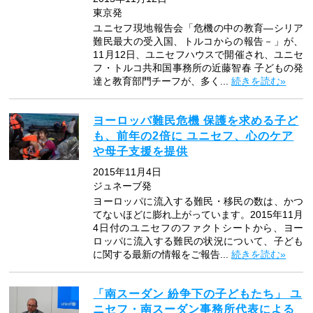
東京発
ユニセフ現地報告会「危機の中の教育―シリア
難民最大の受入国、トルコからの報告－」が、
11月12日、ユニセフハウスで開催され、ユニセ
フ・トルコ共和国事務所の近藤智春 子どもの発
達と教育部門チーフが、多く...
続きを読む»
ヨーロッパ難民危機 保護を求める子ど
も、前年の2倍に ユニセフ、心のケア
や母子支援を提供
2015年11月4日
ジュネーブ発
ヨーロッパに流入する難民・移民の数は、かつ
てないほどに膨れ上がっています。2015年11月
4日付のユニセフのファクトシートから、ヨー
ロッパに流入する難民の状況について、子ども
に関する最新の情報をご報告...
続きを読む»
「南スーダン 紛争下の子どもたち」 ユ
ニセフ・南スーダン事務所代表による