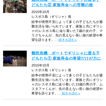
どもたち② 家族再会への苦難の旅
2015年10月
レスボス島（ギリシャ）発
紛争や情勢不安によって多くの子どもたちが避
難生活を強いられています。家族と共にギリシ
ャのレスボス島に辿り着いた7歳の女の子、マ
ラクちゃんが、先の見えない長い旅の絶望や希
望を語ります。...
続きを読む»
難民危機 ボートでギリシャに渡る子
どもたち① 家族再会の希望だけが力に
2015年10月
レスボス島（ギリシャ）発
紛争や情勢不安によって多くの子どもたちが避
難生活を強いられています。家族と共にギリシ
ャのレスボス島に辿り着いた13歳の男の子、ム
スタファくんが、先の見えない長い旅の絶望や
希望を語ります。...
続きを読む»