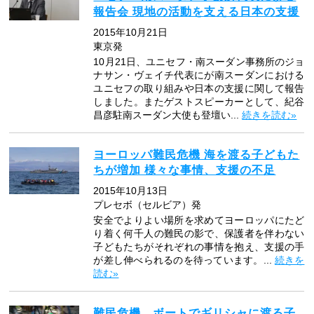
報告会 現地の活動を支える日本の支援
2015年10月21日
東京発
10月21日、ユニセフ・南スーダン事務所のジョ
ナサン・ヴェイチ代表にが南スーダンにおける
ユニセフの取り組みや日本の支援に関して報告
しました。またゲストスピーカーとして、紀谷
昌彦駐南スーダン大使も登壇い...
続きを読む»
ヨーロッパ難民危機 海を渡る子どもた
ちが増加 様々な事情、支援の不足
2015年10月13日
プレセボ（セルビア）発
安全でよりよい場所を求めてヨーロッパにたど
り着く何千人の難民の影で、保護者を伴わない
子どもたちがそれぞれの事情を抱え、支援の手
が差し伸べられるのを待っています。...
続きを
読む»
難民危機 ボートでギリシャに渡る子