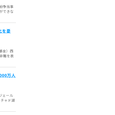
紛争当事
ができな
化を憂
基金）西
非難を表
000万人
ジェール
、チャド湖