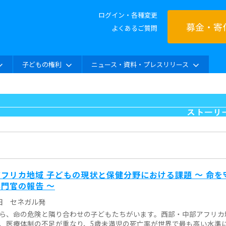
ログイン・各種変更
募金・寄
よくあるご質問
子どもの権利
ニュース・資料・プレスリリース
フリカ地域 子どもの現状と保健分野における課題 ～ 命を
門官の報告 ～
日
セネガル発
ら、命の危険と隣り合わせの子どもたちがいます。西部・中部アフリカ
、医療体制の不足が重なり、5歳未満児の死亡率が世界で最も高い水準