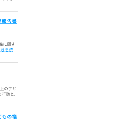
等報告書
機に関す
続きを読
以上の子ど
の行動と、
どもの犠