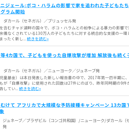
ニジェール:ボコ・ハラムの影響で家を追われた子どもた
ログラム開始
ダカール（セネガル）／ブリュッセル発
を含むチャド湖畔の国々で、ボコ・ハラムとの紛争による暴力の影響で
余儀なくされている130万人の子どもたちに対する統合的な支援の一環
ったく新し...
続きを読む»
等4カ国で、子どもを使った自爆攻撃が増加 解放後も続く
ダカール（セネガル）／ニューヨーク／ジュネーブ発
児童基金）は本日発表した新しい報告書の中で、2017年第一四半期に
もが「自爆攻撃」に使用された回数は27件にのぼり、昨年同時期の9件
してい...
続きを読む»
むけて アフリカで大規模な予防接種キャンペーン 13カ国
対象
ジュネーブ／ブラザビル（コンゴ共和国）/ニューヨーク/ダカール（
発