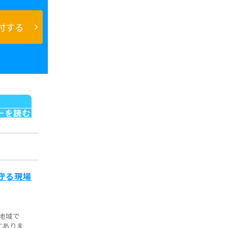
付する
守る現場
地域で
にありま