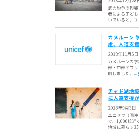
2018年12月28
武力紛争の影響
者による子ども
いでいると、ユニ
カメルーン 
慮、人道支
2018年11月5日
カメルーンの学
部・中部アフリ
明しました。...
チャド湖地域
に人道支援
2018年9月3日
ユニセフ（国連
で、1,000
地域に暮らす350