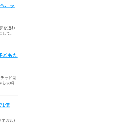
ちへ、ラ
家を追わ
として、
子どもた
、チャド湖
から大幅
で1億
セネガル）