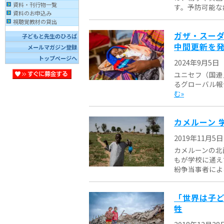
資料・刊行物一覧
す。予防可能な病
資料のお申込み
視聴覚教材の貸出
ガザ・スーダ
子どもと先生のひろば
中間更新を
メールマガジン登録
トップページへ
2024年9月5日
ユニセフ（国連
るグローバル報告書20
む»
カメルーン 
2019年11月5日
カメルーンの北
もが学校に通え
紛争当事者による
「世界は子ど
牲