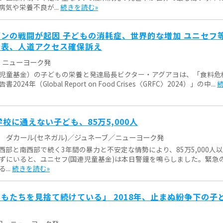
気や栄養不良が...
続きを読む»
ンの戦闘が起因 子どもの消耗症、世界的な増加 ユニセフ
発表、人道アクセス確保訴え
ニューヨーク発
児童基金）の子どもの栄養と発達局長ビクター・アグアヨは、「食料危
24年（Global Report on Food Crises〈GRFC〉2024）」の中...
学校に通えない子ども、85万5,000人
ダカール(セネガル)／ジュネーブ／ニューヨーク発
西部と南西部で続く3年間の暴力と不安定な情勢により、85万5,000人
ずにいると、ユニセフ(国連児童基金)は本日警鐘を鳴らしました。緊急
...
続きを読む»
もたちを見捨て続けている」 2018年、止まぬ紛争下の子