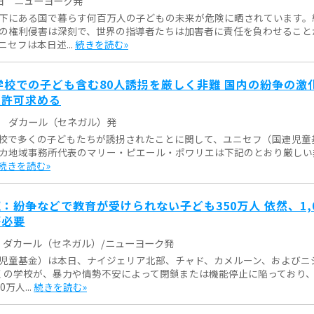
日
ニューヨーク発
下にある国で暮らす何百万人の子どもの未来が危険に晒されています。
の権利侵害は深刻で、世界の指導者たちは加害者に責任を負わせること
セフは本日述...
続きを読む»
学校での子ども含む80人誘拐を厳しく非難 国内の紛争の激
援許可求める
ダカール（セネガル）発
校で多くの子どもたちが誘拐されたことに関して、ユニセフ（国連児童
カ地域事務所代表のマリー・ピエール・ポワリエは下記のとおり厳しい
続きを読む»
：紛争などで教育が受けられない子ども350万人 依然、1,
が必要
ダカール（セネガル）/ニューヨーク発
児童基金）は本日、ナイジェリア北部、チャド、カメルーン、およびニ
校近くの学校が、暴力や情勢不安によって閉鎖または機能停止に陥っており
万人...
続きを読む»