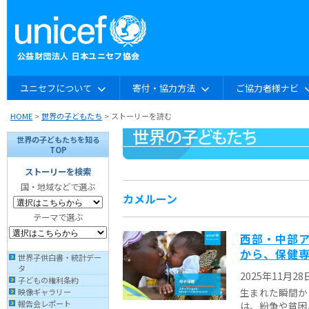
ユニセフについて
寄付・協力方法
ご協力者様ナビ
HOME
>
世界の子どもたち
> ストーリーを読む
世界の子どもたちを知る
TOP
ストーリーを検索
国・地域などで選ぶ
カメルーン
テーマで選ぶ
西部・中部ア
から、保健専
世界子供白書・統計デー
タ
2025年11月28
子どもの権利条約
生まれた瞬間か
映像ギャラリー
報告会レポート
は、紛争や貧困