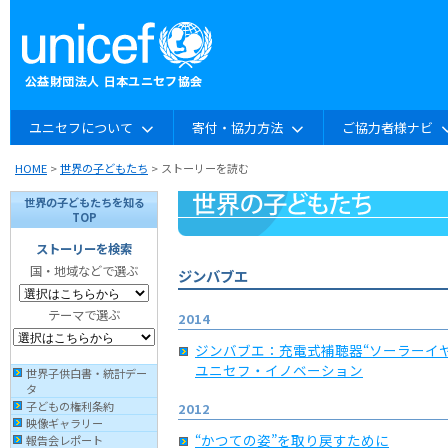
ユニセフについて
寄付・協力方法
ご協力者様ナビ
HOME
>
世界の子どもたち
> ストーリーを読む
世界の子どもたちを知る
TOP
ストーリーを検索
国・地域などで選ぶ
ジンバブエ
テーマで選ぶ
2014
ジンバブエ：充電式補聴器“ソーラーイ
ユニセフ・イノベーション
世界子供白書・統計デー
タ
子どもの権利条約
2012
映像ギャラリー
“かつての姿”を取り戻すために
報告会レポート