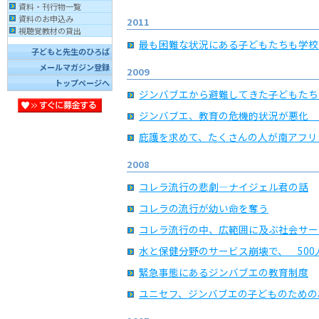
資料・刊行物一覧
資料のお申込み
2011
視聴覚教材の貸出
最も困難な状況にある子どもたちも学校
子どもと先生のひろば
メールマガジン登録
2009
トップページへ
ジンバブエから避難してきた子どもたち
ジンバブエ、教育の危機的状況が悪化 
庇護を求めて、たくさんの人が南アフリ
2008
コレラ流行の悲劇—ナイジェル君の話
コレラの流行が幼い命を奪う
コレラ流行の中、広範囲に及ぶ社会サー
水と保健分野のサービス崩壊で、 50
緊急事態にあるジンバブエの教育制度
ユニセフ、ジンバブエの子どものための