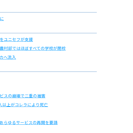
に
をユニセフが支援
農村部ではほぼすべての学校が閉校
カへ流入
ビスの崩壊で二重の被害
0人以上がコレラにより死亡
あらゆるサービスの再開を要請