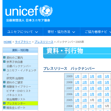
ユニセフについて
寄付・協力方法
ご協力者様ナビ
HOME
>
ライブラリー
>
プレスリリース
> バックナンバー2005年
資料・刊行物
資料のご案内
世界子供白書
白書バックナンバー
プレスリリース バックナンバー
ユニセフ・イノチェンテ
ィ
2009
1月
2月
3月
4月
5月
研究所 出版物
2008
1月
2月
3月
4月
5月
資料のご請求
視聴覚ライブラリー
2007
1月
2月
3月
4月
5月
ビデオ・DVDリスト
2006
1月
2月
3月
4月
5月
パネルリスト
貸出機関リスト
2005
1月
2月
3月
4月
5月
プレスセンター
2004
1月
2月
3月
4月
5月
報告会レポート