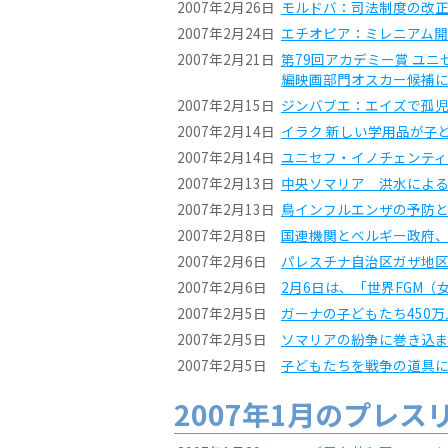
2007年2月26日
モルドバ：司法制度の改
2007年2月24日
エチオピア：ミレニアム
2007年2月21日
第79回アカデミー賞 ユ
編映画部門オスカー候補
2007年2月15日
ジンバブエ：エイズで孤
2007年2月14日
イラク 新しい学用品が子
2007年2月14日
ユニセフ・イノチェンティ
2007年2月13日
中央ソマリア 洪水によ
2007年2月13日
鳥インフルエンザの予防
2007年2月8日
国連機関とベルギー政府、
2007年2月6日
パレスチナ自治区ガザ地
2007年2月6日
2月6日は、「世界FGM
2007年2月5日
ガーナの子どもたち450
2007年2月5日
ソマリアの紛争に巻き込
2007年2月5日
子どもたちを戦争の道具にさせな
2007年1月のプレス