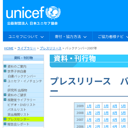
ユニセフについて
寄付・協力方法
ご協力者様ナビ
HOME
>
ライブラリー
>
プレスリリース
> バックナンバー2007年
資料・刊行物
資料のご案内
世界子供白書
白書バックナンバー
プレスリリース 
ユニセフ・イノチェンテ
ィ
ー
研究所 出版物
資料のご請求
視聴覚ライブラリー
ビデオ・DVDリスト
2009
1月
2月
3月
4月
5月
パネルリスト
2008
1月
2月
3月
4月
5月
貸出機関リスト
プレスセンター
2007
1月
2月
3月
4月
5月
報告会レポート
2006
1月
2月
3月
4月
5月