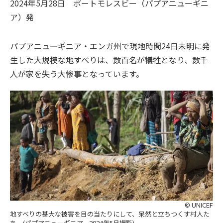
2024年5月28日
ポートモレスビー（パプアニューギニ
ア）
発
パプアニューギニア・エンガ州で現地時間24日未明に発
生した大規模な地すべりは、数百名が犠牲となり、数千
人が家を失う大惨事となっています。
© UNICEF
地すべりの甚大な被害を目の当たりにして、呆然と立ちつくす村人た
ち。(パプアニューギニア、2024年5月撮影)