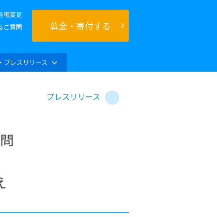
各種変更
募金・寄付する
るご質問
・プレスリリース
プレスリリース
問
」
え