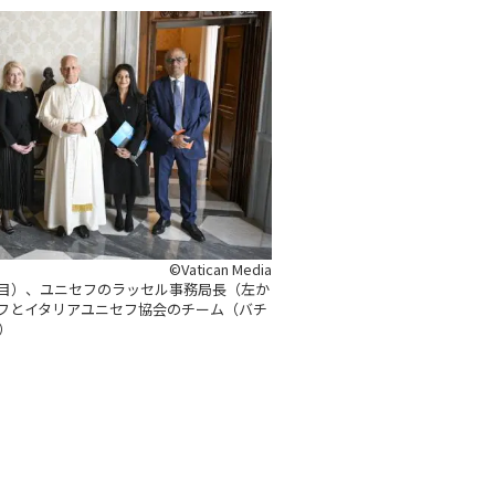
©Vatican Media
人目）、ユニセフのラッセル事務局長（左か
フとイタリアユニセフ協会のチーム（バチ
影）