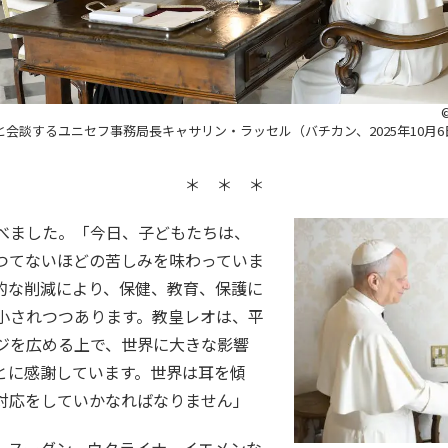
©
と会談するユニセフ事務局長キャサリン・ラッセル（バチカン、2025年10月
＊ ＊ ＊
べました。「今日、子どもたちは、
つてないほどの苦しみを味わっていま
的な削減により、保健、教育、保護に
小されつつあります。教皇レオは、平
ジを広める上で、世界に大きな影響
とに感謝しています。世界は耳を傾
対応をしていかなればなりません」
、スーダン、ウクライナ、イエメンな