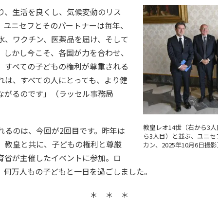
り、生活を良くし、気候変動のリス
。ユニセフとそのパートナーは毎年、
水、ワクチン、医薬品を届け、そして
。しかし今こそ、各国が力を合わせ、
、すべての子どもの権利が尊重される
れは、すべての人にとっても、より健
ながるのです」（ラッセル事務局
教皇レオ14世（右から3
れるのは、今回が2回目です。昨年は
ら3人目）と並ぶ、ユニセ
、教皇と共に、子どもの権利と尊厳
カン、2025年10月6日撮
育省が主催したイベントに参加。ロ
、何万人もの子どもと一日を過ごしました。
＊ ＊ ＊