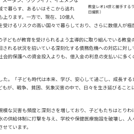
教皇レオ14世と握手するラ
域で暮らす、あるいはそこから逃れ
日撮影）
も上ります。一方で、現在、10億人
を受けるリスクの高い国々で暮らしており、さらに数億人が極
の子どもが教育を受けられるよう主導的に取り組んでいる教皇
回される状況を招いている深刻化する債務危機への対応に対し
社会的保護への資金投入よりも、借入金の利息の支払いに多く
した。「子ども時代は本来、学び、安心して過ごし、成長する
どもが、戦争、貧困、気象災害の中で、日々を生き延びること
規模な災害も頻度と深刻さを増しており、子どもたちはとりわ
水の供給体制に打撃を与え、学校や保健医療施設を破壊し、人
させています。