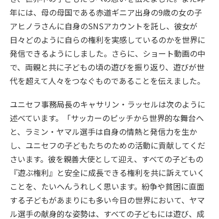
年には、母の母国である赤道ギニア出身の9歳の女の子
アヒノラさんに自身のSNSアカウントを託し、彼女が
日々どのように自らの権利を実感しているのかを世界に
発信できるようにしました。さらに、ショート動画の中
で、両親と共に子どもの頃の遊びを振り返り、遊びが世
代を超えて人々をつなぐものであることを伝えました。
ユニセフ事務局長のキャサリン・ラッセルは次のように
述べています。「サッカーのピッチから世界的な舞台へ
と、ラミン・ヤマル選手は自身の情熱と発信力を生か
し、ユニセフの子どもたちのための活動に貢献してくだ
さいます。彼を親善大使として迎え、すべての子どもの
『遊ぶ権利』と安全に成長できる権利を共に訴えていく
ことを、たいへんうれしく思います。紛争や貧困に直面
する子どもがあまりにも多い今日の世界において、ヤマ
ル選手の献身的な姿勢は、すべての子どもには遊び、成