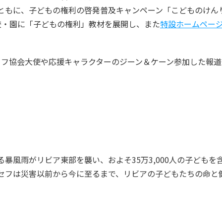
ともに、子どもの権利の啓発普及キャンペーン「こどものけん
校・園に「子どもの権利」教材を展開し、また
特設ホームペー
。
セフ協会大使や応援キャラクターのジーン＆ケーン参加した報
風雨がリビア東部を襲い、およそ35万3,000人の子どもを含む
セフは災害以前から今に至るまで、リビアの子どもたちの命と