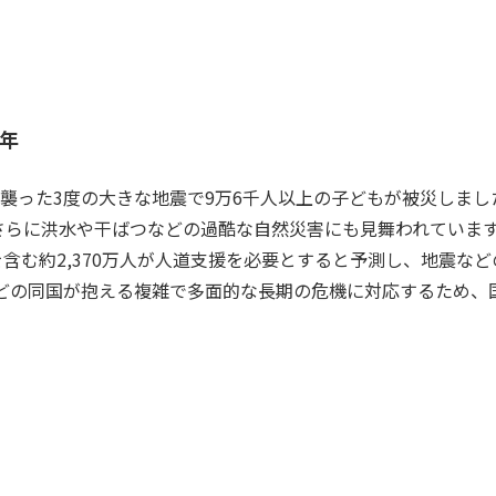
年
州を襲った3度の大きな地震で9万6千人以上の子どもが被災しま
り、さらに洪水や干ばつなどの過酷な自然災害にも見舞われています
もを含む約2,370万人が人道支援を必要とすると予測し、地震な
どの同国が抱える複雑で多面的な長期の危機に対応するため、国