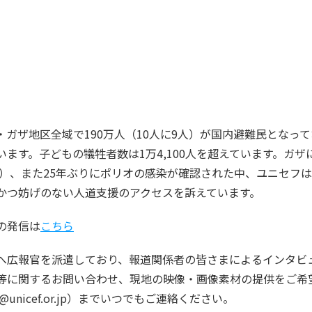
ナ・ガザ地区全域で190万人（10人に9人）が国内避難民となっ
ます。子どもの犠牲者数は1万4,100人を超えています。ガザ
点）、また25年ぶりにポリオの感染が確認された中、ユニセフ
かつ妨げのない人道支援のアクセスを訴えています。
の発信は
こちら
へ広報官を派遣しており、報道関係者の皆さまによるインタビ
等に関するお問い合わせ、現地の映像・画像素材の提供をご希
@unicef.or.jp）までいつでもご連絡ください。