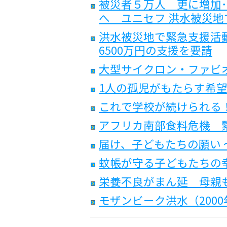
被災者５万人 更に増加･
へ ユニセフ 洪水被災
洪水被災地で緊急支援活動
6500万円の支援を要請
大型サイクロン・ファビ
1人の孤児がもたらす希
これで学校が続けられる
アフリカ南部食料危機 緊
届け、子どもたちの願い
蚊帳が守る子どもたちの
栄養不良がまん延 母親
モザンビーク洪水（200