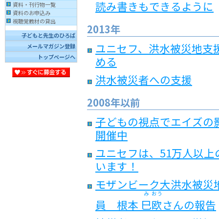
読み書きもできるように
資料・刊行物一覧
資料のお申込み
視聴覚教材の貸出
2013年
子どもと先生のひろば
ユニセフ、洪水被災地支援
メールマガジン登録
トップページへ
める
洪水被災者への支援
2008年以前
子どもの視点でエイズの
開催中
ユニセフは、51万人以
います！
モザンビーク大洪水被災
み
おう
員 根本
巳
欧
さんの報告