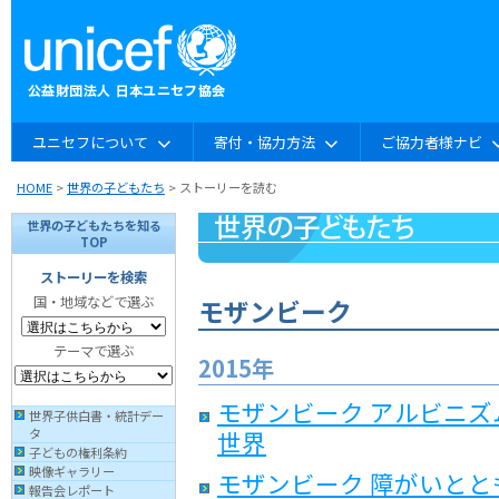
ユニセフについて
寄付・協力方法
ご協力者様ナビ
HOME
>
世界の子どもたち
> ストーリーを読む
世界の子どもたちを知る
TOP
ストーリーを検索
国・地域などで選ぶ
モザンビーク
テーマで選ぶ
2015年
モザンビーク アルビニズ
世界子供白書・統計デー
世界
タ
子どもの権利条約
映像ギャラリー
モザンビーク 障がいとと
報告会レポート